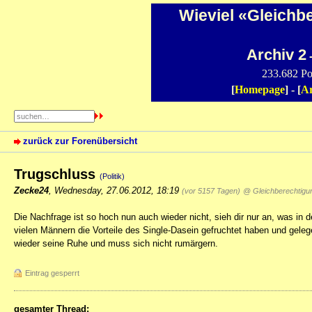
Wieviel «Gleichb
Archiv 2
-
233.682 Po
[
Homepage
] - [
Ar
zurück zur Forenübersicht
Trugschluss
(Politik)
Zecke24
,
Wednesday, 27.06.2012, 18:19
(vor 5157 Tagen)
@ Gleichberechtig
Die Nachfrage ist so hoch nun auch wieder nicht, sieh dir nur an, was in
vielen Männern die Vorteile des Single-Dasein gefruchtet haben und gele
wieder seine Ruhe und muss sich nicht rumärgern.
Eintrag gesperrt
gesamter Thread: