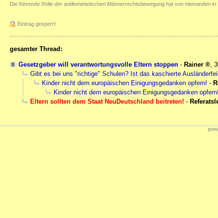
Die führende Rolle der antifeministischen Männerrechtsbewegung hat von niemanden in 
Eintrag gesperrt
gesamter Thread:
Gesetzgeber will verantwortungsvolle Eltern stoppen
-
Rainer
,
3
Gibt es bei uns "richtige" Schulen? Ist das kaschierte Ausländerfei
Kinder nicht dem europäischen Einigungsgedanken opfern!
-
R
Kinder nicht dem europäischen Einigungsgedanken opfern
Eltern sollten dem Staat NeuDeutschland beitreten!
-
Referatsl
powe