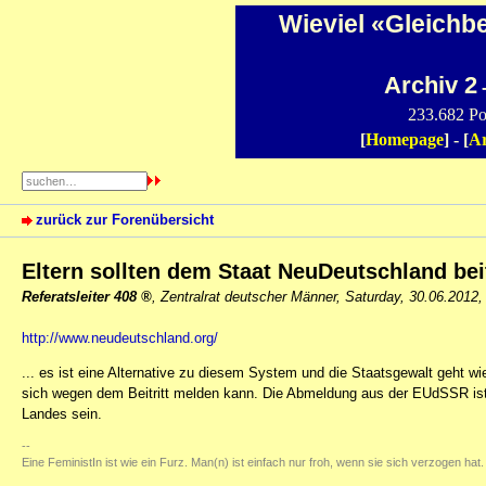
Wieviel «Gleichb
Archiv 2
-
233.682 Po
[
Homepage
] - [
Ar
zurück zur Forenübersicht
Eltern sollten dem Staat NeuDeutschland bei
Referatsleiter 408
,
Zentralrat deutscher Männer
,
Saturday, 30.06.2012,
http://www.neudeutschland.org/
... es ist eine Alternative zu diesem System und die Staatsgewalt geht 
sich wegen dem Beitritt melden kann. Die Abmeldung aus der EUdSSR ist d
Landes sein.
--
Eine FeministIn ist wie ein Furz. Man(n) ist einfach nur froh, wenn sie sich verzogen hat.