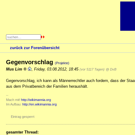
zurück zur Forenübersicht
Gegenvorschlag
(Projekte)
Mus Lim
,
Friday, 03.08.2012, 18:45
(vor 5117 Tagen)
@ DvB
Gegenvorschlag, ich kann als Männerrechtler auch fordern, dass der Sta
aus dem Privatbereich der Familien heraushält.
--
Mach mit!
http://wikimannia.org
Im Aufbau:
http://en.wikimannia.org
Eintrag gesperrt
gesamter Thread: