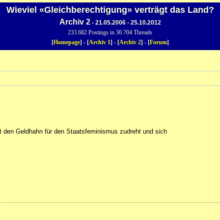
Wieviel «Gleichberechtigung» verträgt das Land?
Archiv 2
- 21.05.2006 - 25.10.2012
233.682 Postings in 30.704 Threads
[
Homepage
] - [
Archiv 1
] - [
Archiv 2
] - [
Forum
]
at den Geldhahn für den Staatsfeminismus zudreht und sich