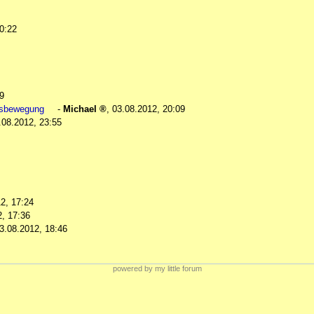
0:22
9
htsbewegung
-
Michael
,
03.08.2012, 20:09
.08.2012, 23:55
2, 17:24
2, 17:36
3.08.2012, 18:46
powered by my little forum