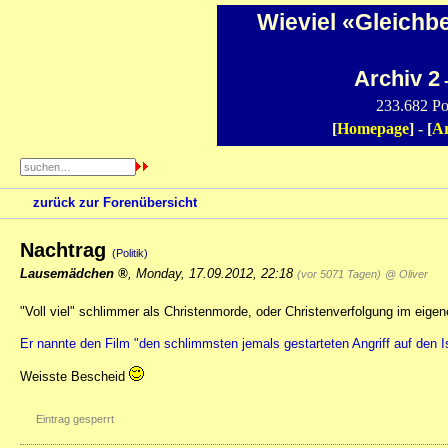
Wieviel «Gleichb
Archiv 2
-
233.682 Po
[
Homepage
] - [
Ar
zurück zur Forenübersicht
Nachtrag
(Politik)
Lausemädchen
,
Monday, 17.09.2012, 22:18
(vor 5071 Tagen)
@ Oliver
"Voll viel" schlimmer als Christenmorde, oder Christenverfolgung im eigen
Er nannte den Film "den schlimmsten jemals gestarteten Angriff auf den I
Weisste Bescheid
Eintrag gesperrt