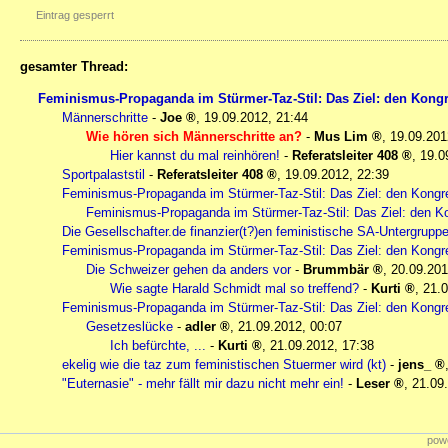
Eintrag gesperrt
gesamter Thread:
Feminismus-Propaganda im Stürmer-Taz-Stil: Das Ziel: den Kon
Männerschritte
-
Joe
,
19.09.2012, 21:44
Wie hören sich Männerschritte an?
-
Mus Lim
,
19.09.201
Hier kannst du mal reinhören!
-
Referatsleiter 408
,
19.0
Sportpalaststil
-
Referatsleiter 408
,
19.09.2012, 22:39
Feminismus-Propaganda im Stürmer-Taz-Stil: Das Ziel: den Kong
Feminismus-Propaganda im Stürmer-Taz-Stil: Das Ziel: den 
Die Gesellschafter.de finanzier(t?)en feministische SA-Untergrupp
Feminismus-Propaganda im Stürmer-Taz-Stil: Das Ziel: den Kong
Die Schweizer gehen da anders vor
-
Brummbär
,
20.09.201
Wie sagte Harald Schmidt mal so treffend?
-
Kurti
,
21.0
Feminismus-Propaganda im Stürmer-Taz-Stil: Das Ziel: den Kong
Gesetzeslücke
-
adler
,
21.09.2012, 00:07
Ich befürchte, ...
-
Kurti
,
21.09.2012, 17:38
ekelig wie die taz zum feministischen Stuermer wird (kt)
-
jens_
"Euternasie" - mehr fällt mir dazu nicht mehr ein!
-
Leser
,
21.09
powe