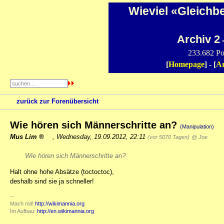
Wieviel «Gleichb
Archiv 2
-
233.682 Po
[
Homepage
] - [
Ar
zurück zur Forenübersicht
Wie hören sich Männerschritte an?
(Manipulation)
Mus Lim
,
Wednesday, 19.09.2012, 22:11
(vor 5070 Tagen)
@ Joe
Wie hören sich Männerschritte an?
Halt ohne hohe Absätze (toctoctoc),
deshalb sind sie ja schneller!
--
Mach mit!
http://wikimannia.org
Im Aufbau:
http://en.wikimannia.org