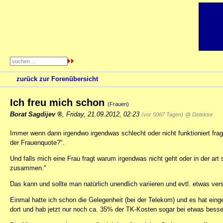
zurück zur Forenübersicht
Ich freu mich schon
(Frauen)
Borat Sagdijev
,
Friday, 21.09.2012, 02:23
(vor 5067 Tagen)
@ Detektor
Immer wenn dann irgendwo irgendwas schlecht oder nicht funktioniert fra
der Frauenquote?".
Und falls mich eine Frau fragt warum irgendwas nicht geht oder in der art 
zusammen."
Das kann und sollte man natürlich unendlich variieren und evtl. etwas vers
Einmal hatte ich schon die Gelegenheit (bei der Telekom) und es hat ei
dort und hab jetzt nur noch ca. 35% der TK-Kosten sogar bei etwas besse