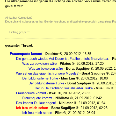
Die Alltagsemanze ist genau die richtige die solcher Sarkasmus treffen mu
gekauft wird.
--
Afrika hat Korruption?
Deutschland ist besser, es hat Genderforschung und bald eine gesetzlich garantierte F
Eintrag gesperrt
gesamter Thread:
Frauenquote kommt
-
Detektor
,
20.09.2012, 13:35
Die geht auch wieder. Auf Dauer ist Faulheit nicht finanzierbar.
-
Re
Was zu beweisen wäre
-
Pilatus
,
20.09.2012, 17:20
Was zu beweisen wäre
-
Borat Sagdijev
,
20.09.2012, 1
Wie sehen das eigentlich unsere Musels?
-
Borat Sagdijev
,
20.
Der bildungsferne Türke
-
Mus Lim
,
20.09.2012, 18:00
Der bildungsferne Türke
-
Borat Sagdijev
,
20.09.2012, 
Der in Deutschland sozialisierter Türke
-
Mus Lim
,
Frauenquote kommt
-
KwrF
,
20.09.2012, 23:32
Frauenquote kommt
-
Nihilator
,
21.09.2012, 01:42
Das kannst Du laut sagen!
-
Nihilator
,
21.09.2012, 01:34
Ich freu mich schon
-
Borat Sagdijev
,
21.09.2012, 02:23
Ich freu mich schon
-
Flint
,
21.09.2012, 08:04