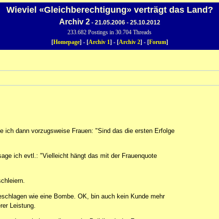
Wieviel «Gleichberechtigung» verträgt das Land?
Archiv 2
- 21.05.2006 - 25.10.2012
233.682 Postings in 30.704 Threads
[
Homepage
] - [
Archiv 1
] - [
Archiv 2
] - [
Forum
]
ge ich dann vorzugsweise Frauen: "Sind das die ersten Erfolge
sage ich evtl.: "Vielleicht hängt das mit der Frauenquote
chleiern.
ngeschlagen wie eine Bombe. OK, bin auch kein Kunde mehr
rer Leistung.