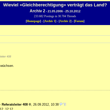
Wieviel «Gleichberechtigung» verträgt das Land?
Archiv 2
- 21.05.2006 - 25.10.2012
233.682 Postings in 30.704 Threads
[
Homepage
] - [
Archiv 1
] - [
Archiv 2
] - [
Forum
]
eiter 408
uswüchsen.
-
Referatsleiter 408
,
26.09.2012, 10:38
12, 12:12