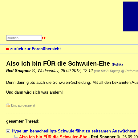
zurück zur Forenübersicht
Also ich bin FÜR die Schwulen-Ehe
(Politik)
Red Snapper
,
Wednesday, 26.09.2012, 12:12
(vor 5063 Tagen)
@ Referatsl
Denn dann gibts auch die Schwulen-Scheidung. Mit all den bekannten A
Und dann wird sich was ändern!
Eintrag gesperrt
gesamter Thread:
Hype um benachteiligte Schwule führt zu seltsamen Auswüchsen
Also ich bin FÜR die Schwulen-Ehe
-
Red Snapper
,
26.09.20