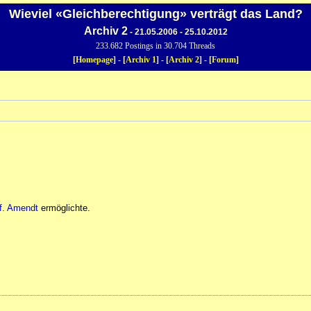
Wieviel «Gleichberechtigung» verträgt das Land?
Archiv 2
- 21.05.2006 - 25.10.2012
233.682 Postings in 30.704 Threads
[
Homepage
] - [
Archiv 1
] - [
Archiv 2
] - [
Forum
]
f. Amendt
ermöglichte.