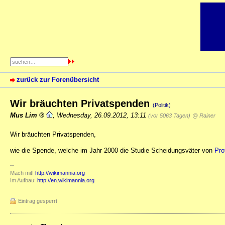
zurück zur Forenübersicht
Wir bräuchten Privatspenden
(Politik)
Mus Lim
,
Wednesday, 26.09.2012, 13:11
(vor 5063 Tagen)
@ Rainer
Wir bräuchten Privatspenden,
wie die Spende, welche im Jahr 2000 die Studie Scheidungsväter von
Pro
--
Mach mit!
http://wikimannia.org
Im Aufbau:
http://en.wikimannia.org
Eintrag gesperrt