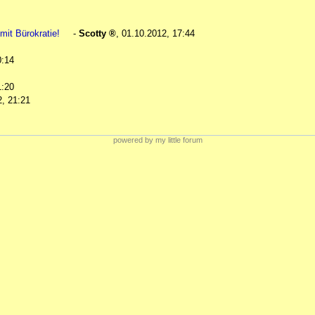
mit Bürokratie!
-
Scotty
,
01.10.2012, 17:44
0:14
1:20
2, 21:21
powered by my little forum