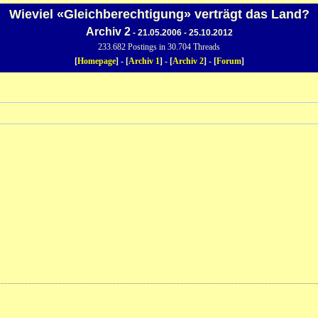
Wieviel «Gleichberechtigung» verträgt das Land?
Archiv 2
- 21.05.2006 - 25.10.2012
233.682 Postings in 30.704 Threads
[
Homepage
] - [
Archiv 1
] - [
Archiv 2
] - [
Forum
]