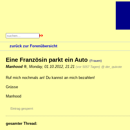
zurück zur Forenübersicht
Eine Französin parkt ein Auto
(Frauen)
Manhood
,
Monday, 01.10.2012, 21:21
(vor 5057 Tagen)
@ der_quixote
Ruf mich nochmals an! Du kannst an mich bezahlen!
Grüsse
Manhood
Eintrag gesperrt
gesamter Thread: