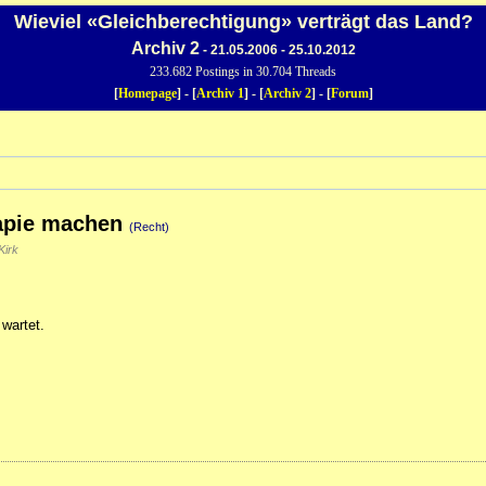
Wieviel «Gleichberechtigung» verträgt das Land?
Archiv 2
- 21.05.2006 - 25.10.2012
233.682 Postings in 30.704 Threads
[
Homepage
] - [
Archiv 1
] - [
Archiv 2
] - [
Forum
]
rapie machen
(Recht)
Kirk
 wartet.