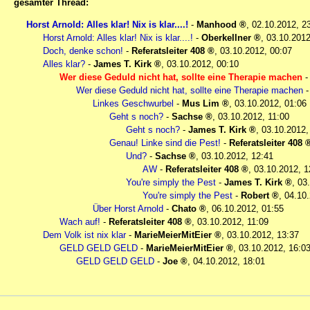
gesamter Thread:
Horst Arnold: Alles klar! Nix is klar....!
-
Manhood
,
02.10.2012, 2
Horst Arnold: Alles klar! Nix is klar....!
-
Oberkellner
,
03.10.2012
Doch, denke schon!
-
Referatsleiter 408
,
03.10.2012, 00:07
Alles klar?
-
James T. Kirk
,
03.10.2012, 00:10
Wer diese Geduld nicht hat, sollte eine Therapie machen
Wer diese Geduld nicht hat, sollte eine Therapie machen
Linkes Geschwurbel
-
Mus Lim
,
03.10.2012, 01:06
Geht s noch?
-
Sachse
,
03.10.2012, 11:00
Geht s noch?
-
James T. Kirk
,
03.10.2012,
Genau! Linke sind die Pest!
-
Referatsleiter 408
Und?
-
Sachse
,
03.10.2012, 12:41
AW
-
Referatsleiter 408
,
03.10.2012, 1
You're simply the Pest
-
James T. Kirk
,
03
You're simply the Pest
-
Robert
,
04.10.
Über Horst Arnold
-
Chato
,
06.10.2012, 01:55
Wach auf!
-
Referatsleiter 408
,
03.10.2012, 11:09
Dem Volk ist nix klar
-
MarieMeierMitEier
,
03.10.2012, 13:37
GELD GELD GELD
-
MarieMeierMitEier
,
03.10.2012, 16:0
GELD GELD GELD
-
Joe
,
04.10.2012, 18:01