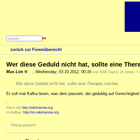
zurück zur Forenübersicht
Wer diese Geduld nicht hat, sollte eine The
Mus Lim
,
Wednesday, 03.10.2012, 00:16
(vor 5056 Tagen)
@ James T. 
Wer diese Geduld nicht hat, sollte eine Therapie machen.
Er soll mal Kafka lesen, was dem passiert, der geduldig auf Gerechtigkeit
--
Mach mit!
http://wikimannia.org
Im Aufbau:
http://en.wikimannia.org
Eintrag gesperrt