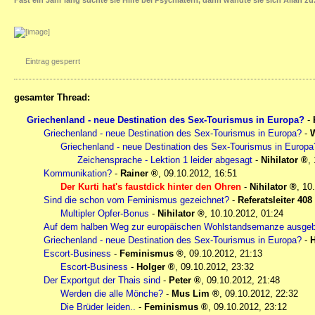
Fast ein Jahr lang suchte sie Hilfe bei Psychiatern, dann wandte sie sich Allah zu
Eintrag gesperrt
gesamter Thread:
Griechenland - neue Destination des Sex-Tourismus in Europa?
-
Griechenland - neue Destination des Sex-Tourismus in Europa?
-
W
Griechenland - neue Destination des Sex-Tourismus in Europa
Zeichensprache - Lektion 1 leider abgesagt
-
Nihilator
,
Kommunikation?
-
Rainer
,
09.10.2012, 16:51
Der Kurti hat's faustdick hinter den Ohren
-
Nihilator
,
10
Sind die schon vom Feminismus gezeichnet?
-
Referatsleiter 408
Multipler Opfer-Bonus
-
Nihilator
,
10.10.2012, 01:24
Auf dem halben Weg zur europäischen Wohlstandsemanze ausge
Griechenland - neue Destination des Sex-Tourismus in Europa?
-
H
Escort-Business
-
Feminismus
,
09.10.2012, 21:13
Escort-Business
-
Holger
,
09.10.2012, 23:32
Der Exportgut der Thais sind
-
Peter
,
09.10.2012, 21:48
Werden die alle Mönche?
-
Mus Lim
,
09.10.2012, 22:32
Die Brüder leiden..
-
Feminismus
,
09.10.2012, 23:12