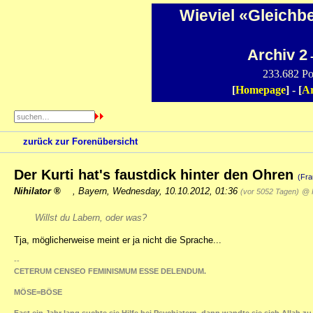
Wieviel «Gleichb
Archiv 2
-
233.682 Po
[
Homepage
] - [
Ar
zurück zur Forenübersicht
Der Kurti hat's faustdick hinter den Ohren
(Fra
Nihilator
,
Bayern
,
Wednesday, 10.10.2012, 01:36
(vor 5052 Tagen)
@ 
Willst du Labern, oder was?
Tja, möglicherweise meint er ja nicht die Sprache...
--
CETERUM CENSEO FEMINISMUM ESSE DELENDUM.
MÖSE=BÖSE