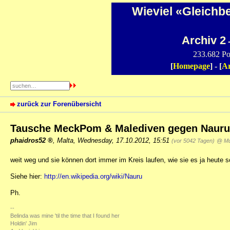
Wieviel «Gleichb
Archiv 2
-
233.682 Po
[
Homepage
] - [
Ar
zurück zur Forenübersicht
Tausche MeckPom & Malediven gegen Naur
phaidros52
,
Malta
,
Wednesday, 17.10.2012, 15:51
(vor 5042 Tagen)
@ Mu
weit weg und sie können dort immer im Kreis laufen, wie sie es ja heute s
Siehe hier:
http://en.wikipedia.org/wiki/Nauru
Ph.
--
Belinda was mine 'til the time that I found her
Holdin' Jim