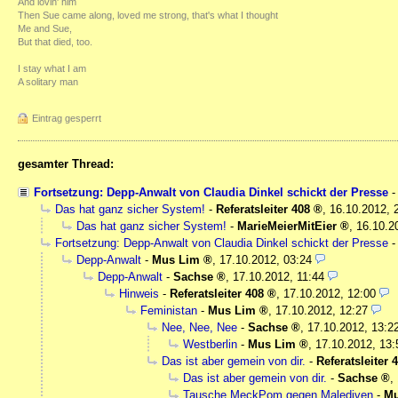
And lovin' him
Then Sue came along, loved me strong, that's what I thought
Me and Sue,
But that died, too.
I stay what I am
A solitary man
Eintrag gesperrt
gesamter Thread:
Fortsetzung: Depp-Anwalt von Claudia Dinkel schickt der Presse
Das hat ganz sicher System!
-
Referatsleiter 408
,
16.10.2012, 
Das hat ganz sicher System!
-
MarieMeierMitEier
,
16.10.2
Fortsetzung: Depp-Anwalt von Claudia Dinkel schickt der Presse
Depp-Anwalt
-
Mus Lim
,
17.10.2012, 03:24
Depp-Anwalt
-
Sachse
,
17.10.2012, 11:44
Hinweis
-
Referatsleiter 408
,
17.10.2012, 12:00
Feministan
-
Mus Lim
,
17.10.2012, 12:27
Nee, Nee, Nee
-
Sachse
,
17.10.2012, 13:2
Westberlin
-
Mus Lim
,
17.10.2012, 13:
Das ist aber gemein von dir.
-
Referatsleiter 
Das ist aber gemein von dir.
-
Sachse
,
Tausche MeckPom gegen Malediven
-
Mu