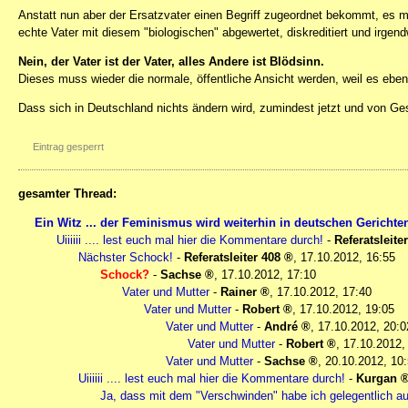
Anstatt nun aber der Ersatzvater einen Begriff zugeordnet bekommt, es muß
echte Vater mit diesem "biologischen" abgewertet, diskreditiert und irge
Nein, der Vater ist der Vater, alles Andere ist Blödsinn.
Dieses muss wieder die normale, öffentliche Ansicht werden, weil es eben 
Dass sich in Deutschland nichts ändern wird, zumindest jetzt und von Ge
Eintrag gesperrt
gesamter Thread:
Ein Witz ... der Feminismus wird weiterhin in deutschen Gerichte
Uiiiiii .... lest euch mal hier die Kommentare durch!
-
Referatsleite
Nächster Schock!
-
Referatsleiter 408
,
17.10.2012, 16:55
Schock?
-
Sachse
,
17.10.2012, 17:10
Vater und Mutter
-
Rainer
,
17.10.2012, 17:40
Vater und Mutter
-
Robert
,
17.10.2012, 19:05
Vater und Mutter
-
André
,
17.10.2012, 20:0
Vater und Mutter
-
Robert
,
17.10.2012,
Vater und Mutter
-
Sachse
,
20.10.2012, 10
Uiiiiii .... lest euch mal hier die Kommentare durch!
-
Kurgan
Ja, dass mit dem "Verschwinden" habe ich gelegentlich auch