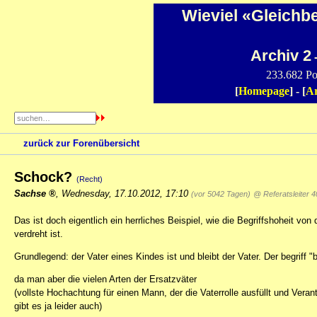
Wieviel «Gleichb
Archiv 2
-
233.682 Po
[
Homepage
] - [
Ar
zurück zur Forenübersicht
Schock?
(Recht)
Sachse
,
Wednesday, 17.10.2012, 17:10
(vor 5042 Tagen)
@ Referatsleiter 4
Das ist doch eigentlich ein herrliches Beispiel, wie die Begriffshoheit vo
verdreht ist.
Grundlegend: der Vater eines Kindes ist und bleibt der Vater. Der begriff "b
da man aber die vielen Arten der Ersatzväter
(vollste Hochachtung für einen Mann, der die Vaterrolle ausfüllt und Ver
gibt es ja leider auch)