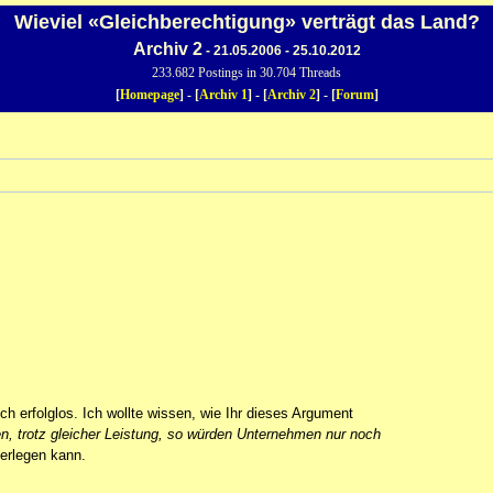
Wieviel «Gleichberechtigung» verträgt das Land?
Archiv 2
- 21.05.2006 - 25.10.2012
233.682 Postings in 30.704 Threads
[
Homepage
] - [
Archiv 1
] - [
Archiv 2
] - [
Forum
]
ich erfolglos. Ich wollte wissen, wie Ihr dieses Argument
 trotz gleicher Leistung, so würden Unternehmen nur noch
derlegen kann.