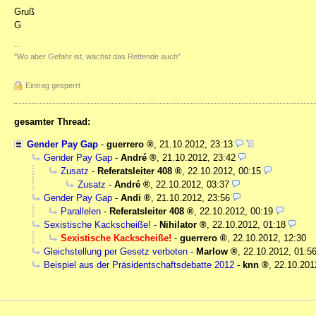
Gruß
G
--
"Wo aber Gefahr ist, wächst das Rettende auch"
Eintrag gesperrt
gesamter Thread:
Gender Pay Gap
-
guerrero
,
21.10.2012, 23:13
Gender Pay Gap
-
André
,
21.10.2012, 23:42
Zusatz
-
Referatsleiter 408
,
22.10.2012, 00:15
Zusatz
-
André
,
22.10.2012, 03:37
Gender Pay Gap
-
Andi
,
21.10.2012, 23:56
Parallelen
-
Referatsleiter 408
,
22.10.2012, 00:19
Sexistische Kackscheiße!
-
Nihilator
,
22.10.2012, 01:18
Sexistische Kackscheiße!
-
guerrero
,
22.10.2012, 12:30
Gleichstellung per Gesetz verboten
-
Marlow
,
22.10.2012, 01:5
Beispiel aus der Präsidentschaftsdebatte 2012
-
knn
,
22.10.201