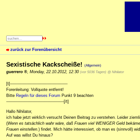
zurück zur Forenübersicht
Sexistische Kackscheiße!
(Allgemein)
guerrero
,
Monday, 22.10.2012, 12:30
(vor 5036 Tagen)
@ Nihilator
[t]----------------------------------------------
Forenleitung: Vollquote entfernt!
Bitte
Regeln für dieses Forum
Punkt 9 beachten
----------------------------------------------[/t]
Hallo Nihilator,
ich habe jetzt wirklich versucht Deinen Beitrag zu verstehen. Leider zieml
(
Wenn es tatsächlich wahr wäre, daß Frauen viel WENIGER Geld bekämen,
Frauen einstellen.
) findet. Mich hätte interessiert, ob man es (sinnvoll) wi
Auf was willst Du hinaus?