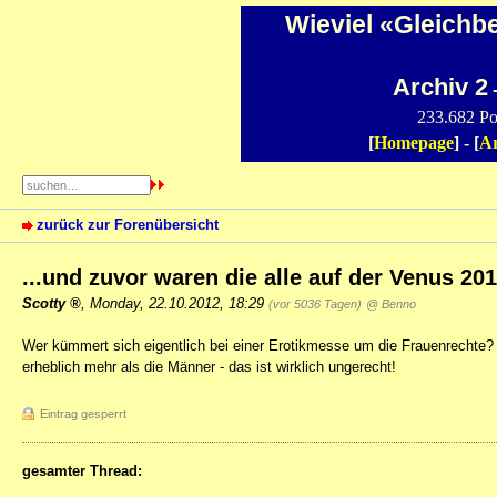
Wieviel «Gleichb
Archiv 2
-
233.682 Po
[
Homepage
] - [
Ar
zurück zur Forenübersicht
...und zuvor waren die alle auf der Venus 2
Scotty
,
Monday, 22.10.2012, 18:29
(vor 5036 Tagen)
@ Benno
Wer kümmert sich eigentlich bei einer Erotikmesse um die Frauenrechte? 
erheblich mehr als die Männer - das ist wirklich ungerecht!
Eintrag gesperrt
gesamter Thread: