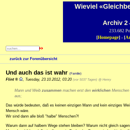
Wieviel «Gleichb
Archiv 2
-
233.682 Po
[
Homepage
] - [
Ar
zurück zur Forenübersicht
Und auch das ist wahr
(Familie)
Flint
,
Tuesday, 23.10.2012, 03:20
(vor 5037 Tagen)
@ Henry
Mann und Weib
zusammen
machen erst den
wirklichen
Menschen
aus;
Das würde bedeuten, daß es keinen einzigen Mann und kein einziges Weib
Mensch wäre.
Wir sind dann alle bloß "halbe" Menschen?!
Warum dann auf halbem Wege stehen bleiben? Warum nicht gleich sage