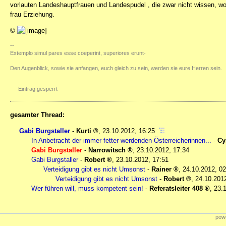
vorlauten Landeshauptfrauen und Landespudel , die zwar nicht wissen, wov
frau Erziehung.
©
--
Extemplo simul pares esse coeperint, superiores erunt-
Den Augenblick, sowie sie anfangen, euch gleich zu sein, werden sie eure Herren sein.
Eintrag gesperrt
gesamter Thread:
Gabi Burgstaller
-
Kurti
,
23.10.2012, 16:25
In Anbetracht der immer fetter werdenden Österreicherinnen...
-
Cy
Gabi Burgstaller
-
Narrowitsch
,
23.10.2012, 17:34
Gabi Burgstaller
-
Robert
,
23.10.2012, 17:51
Verteidigung gibt es nicht Umsonst
-
Rainer
,
24.10.2012, 02
Verteidigung gibt es nicht Umsonst
-
Robert
,
24.10.2012
Wer führen will, muss kompetent sein!
-
Referatsleiter 408
,
23.
powe