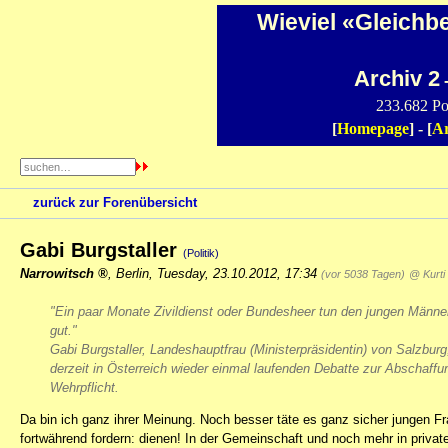
Wieviel «Gleichb
Archiv 2
-
233.682 Po
[
Homepage
] - [
Ar
zurück zur Forenübersicht
Gabi Burgstaller
(Politik)
Narrowitsch
,
Berlin
,
Tuesday, 23.10.2012, 17:34
(vor 5038 Tagen)
@ Kurti
"Ein paar Monate Zivildienst oder Bundesheer tun den jungen Männe
gut."
Gabi Burgstaller, Landeshauptfrau (Ministerpräsidentin) von Salzburg
derzeit in Österreich wieder einmal laufenden Debatte zur Abschaffu
Wehrpflicht.
Da bin ich ganz ihrer Meinung. Noch besser täte es ganz sicher jungen Fra
fortwährend fordern: dienen! In der Gemeinschaft und noch mehr in privat