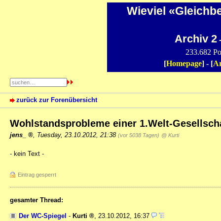
Wieviel «Gleichb
Archiv 2
-
233.682 Po
[
Homepage
] - [
Ar
zurück zur Forenübersicht
Wohlstandsprobleme einer 1.Welt-Gesellscha
jens_
,
Tuesday, 23.10.2012, 21:38
(vor 5038 Tagen)
@ Kurti
- kein Text -
Eintrag gesperrt
gesamter Thread:
Der WC-Spiegel
-
Kurti
,
23.10.2012, 16:37