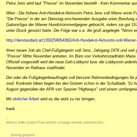
Petra Jens wird laut "Presse" im November bestellt - Kein Kommentar au
Wien - Die frühere Anti-Hundekot-Aktivistin Petra Jens soll Wiens erste 
"Die Presse" in der am Dienstag erscheinenden Ausgabe unter Berufung 
Galionsfigur der Wiener Hundstrümmerlgegner gebracht, indem sie gut 157
unter Druck gesetzt hatte. Die Folge war u.a. die groß angelegte "Nimm 
http://derstandard.at/1350259054365/Anti-Hundekot-Aktivistin-soll-Wiene
Ihren neuen Job als Chef-Fußgängerin soll Jens, Jahrgang 1976 und seit ge
"Presse" Mitte November antreten. Im Büro von Verkehrsstadträtin Maria 
Offiziell vorgestellt wird der neue Geh-Lobbyist bzw. die Lobbyistin jeden
November im Rathaus stattfindet.
Der oder die Fußgängerbeauftragte soll bessere Rahmenbedingungen für j
sind. Konkrete Ideen liegen bei den Grünen schon in der Schublade. So 
August gegenüber der APA von Spazier-"Highways" und einem umfangreic
Mit
ehrlicher Arbeit
wird es die wohl zu nix bringen.
frank
--
Man(n) sollte (s)eine Frau welche schweigt niemals unterbrechen...
Eintrag gesperrt