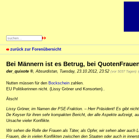
zurück zur Forenübersicht
Bei Männern ist es Betrug, bei QuotenFrauen
der_quixote
,
Absurdistan
,
Tuesday, 23.10.2012, 23:52
(vor 5037 Tagen)
Nutten müssen für den
Bockschein
zahlen.
EU Politikerinnen nicht. (Lissy Gröner und Konsorten)..
Ätsch!
Lissy Gröner, im Namen der PSE-Fraktion. – Herr Präsident! Es gibt nich
De Keyser für ihren sehr kompakten Bericht, der alle Aspekte aufzeigt, 
Ursache vieler Konflikte.
Wir sehen die Rolle der Frauen als Täter, als Opfer, wir sehen aber auch 
Frauen, die in vielen Konflikten zwischen den Staaten oder auch in innerst