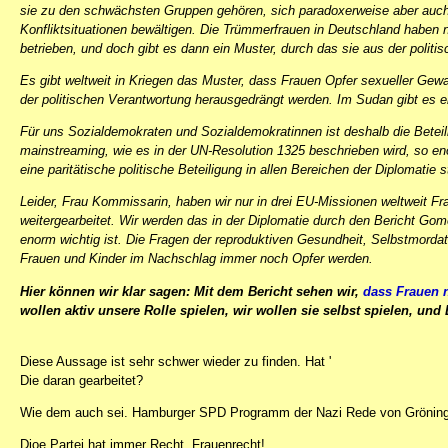
sie zu den schwächsten Gruppen gehören, sich paradoxerweise aber auch i
Konfliktsituationen bewältigen. Die Trümmerfrauen in Deutschland habe
betrieben, und doch gibt es dann ein Muster, durch das sie aus der polit
Es gibt weltweit in Kriegen das Muster, dass Frauen Opfer sexueller Gewa
der politischen Verantwortung herausgedrängt werden. Im Sudan gibt es e
Für uns Sozialdemokraten und Sozialdemokratinnen ist deshalb die Betei
mainstreaming, wie es in der UN-Resolution 1325 beschrieben wird, so en
eine paritätische politische Beteiligung in allen Bereichen der Diplomatie st
Leider, Frau Kommissarin, haben wir nur in drei EU-Missionen weltweit F
weitergearbeitet. Wir werden das in der Diplomatie durch den Bericht Gom
enorm wichtig ist. Die Fragen der reproduktiven Gesundheit, Selbstmord
Frauen und Kinder im Nachschlag immer noch Opfer werden.
Hier können wir klar sagen: Mit dem Bericht sehen wir,
dass Frauen n
wollen aktiv unsere Rolle spielen, wir wollen sie selbst spielen, u
Diese Aussage ist sehr schwer wieder zu finden. Hat '
Die daran gearbeitet?
Wie dem auch sei. Hamburger SPD Programm der Nazi Rede von Gröning
Dioe Partei hat immer Recht. Frauenrecht!