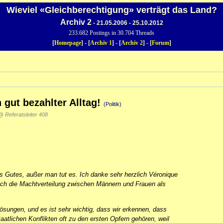
Wieviel «Gleichberechtigung» verträgt das Land?
Archiv 2
- 21.05.2006 - 25.10.2012
233.682 Postings in 30.704 Threads
[
Homepage
] - [
Archiv 1
] - [
Archiv 2
] - [
Forum
]
 gut bezahlter Alltag!
(Politik)
@ Referatsleiter 408
ts Gutes, außer man tut es. Ich danke sehr herzlich Véronique
auch die Machtverteilung zwischen Männern und Frauen als
Lösungen, und es ist sehr wichtig, dass wir erkennen, dass
aatlichen Konflikten oft zu den ersten Opfern gehören, weil