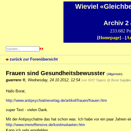
Wieviel «Gleichb
Archiv 2
-
233.682 Po
[
Homepage
] - [
Ar
zurück zur Forenübersicht
Frauen sind Gesundheitsbewusster
(Allgemein)
guerrero
,
Wednesday, 24.10.2012, 12:54
(vor 5037 Tagen)
@ Borat Sagdije
Hallo Borat,
http://www.antipsychiatrieverlag.de/artikel/frauen/frauen.htm
super Text - vielen Dank.
Mit der Antipsychatrie das hat schon was. Ich habe vor ein paar Jahren e
http://www.irrenoffensive.de/kontinuitaeten.htm
Kann ich sehr empfehlen.