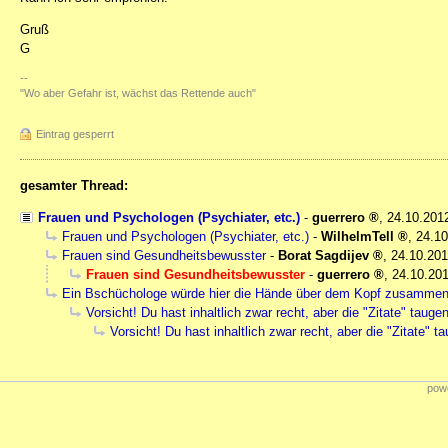
Gruß
G
--
"Wo aber Gefahr ist, wächst das Rettende auch"
Eintrag gesperrt
gesamter Thread:
Frauen und Psychologen (Psychiater, etc.)
-
guerrero
,
24.10.201
Frauen und Psychologen (Psychiater, etc.)
-
WilhelmTell
,
24.10
Frauen sind Gesundheitsbewusster
-
Borat Sagdijev
,
24.10.201
Frauen sind Gesundheitsbewusster
-
guerrero
,
24.10.201
Ein Bschüchologe würde hier die Hände über dem Kopf zusammen
Vorsicht! Du hast inhaltlich zwar recht, aber die "Zitate" tauge
Vorsicht! Du hast inhaltlich zwar recht, aber die "Zitate" t
powe