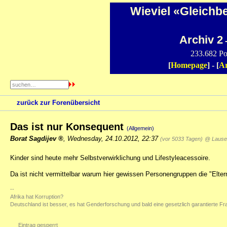
Wieviel «Gleichb
Archiv 2
-
233.682 Po
[
Homepage
] - [
Ar
zurück zur Forenübersicht
Das ist nur Konsequent
(Allgemein)
Borat Sagdijev
,
Wednesday, 24.10.2012, 22:37
(vor 5033 Tagen)
@ Laus
Kinder sind heute mehr Selbstverwirklichung und Lifestyleacessoire.
Da ist nicht vermittelbar warum hier gewissen Personengruppen die "Elter
--
Afrika hat Korruption?
Deutschland ist besser, es hat Genderforschung und bald eine gesetzlich garantierte F
Eintrag gesperrt