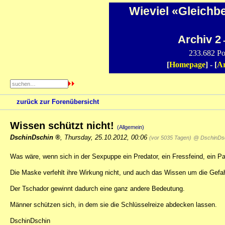
Wieviel «Gleichb
Archiv 2
-
233.682 Po
[
Homepage
] - [
Ar
zurück zur Forenübersicht
Wissen schützt nicht!
(Allgemein)
DschinDschin
,
Thursday, 25.10.2012, 00:06
(vor 5035 Tagen)
@ DschinDs
Was wäre, wenn sich in der Sexpuppe ein Predator, ein Fressfeind, ein Par
Die Maske verfehlt ihre Wirkung nicht, und auch das Wissen um die Gefah
Der Tschador gewinnt dadurch eine ganz andere Bedeutung.
Männer schützen sich, in dem sie die Schlüsselreize abdecken lassen.
DschinDschin