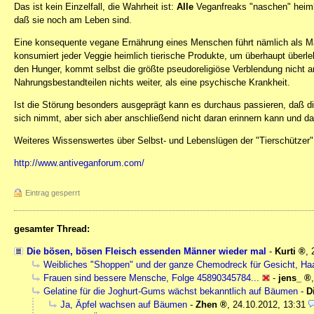
Das ist kein Einzelfall, die Wahrheit ist:
Alle
Veganfreaks "naschen" heimli
daß sie noch am Leben sind.
Eine konsequente vegane Ernährung eines Menschen führt nämlich als M
konsumiert jeder Veggie heimlich tierische Produkte, um überhaupt überl
den Hunger, kommt selbst die größte pseudoreligiöse Verblendung nicht an
Nahrungsbestandteilen nichts weiter, als eine psychische Krankheit.
Ist die Störung besonders ausgeprägt kann es durchaus passieren, daß die
sich nimmt, aber sich aber anschließend nicht daran erinnern kann und da
Weiteres Wissenswertes über Selbst- und Lebenslügen der "Tierschützer"
http://www.antiveganforum.com/
Eintrag gesperrt
gesamter Thread:
Die bösen, bösen Fleisch essenden Männer wieder mal
-
Kurti
,
Weibliches "Shoppen" und der ganze Chemodreck für Gesicht, Ha
Frauen sind bessere Mensche, Folge 45890345784...
-
jens_
Gelatine für die Joghurt-Gums wächst bekanntlich auf Bäumen
-
D
Ja, Äpfel wachsen auf Bäumen
-
Zhen
,
24.10.2012, 13:31