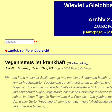
Wieviel «Gleichb
Archiv 2
-
233.682 Po
[
Homepage
] - [
Ar
zurück zur Forenübersicht
Veganismus ist krankhaft
(Gleichschaltung)
Joe
,
Thursday, 25.10.2012, 00:35
(vor 5036 Tagen)
@ Diego
Ich kann an dieser Stelle dann ja mal von einer Bekannten berichten,
von sich behauptete, Vegetarierin zu sein, später davon abwich und
"eigentlich" ja nur hin und wieder "helles Geflügelfleisch" konsumierte
und bald darauf zugab, regelmäßig nächtliche Heißhungerattacken z
haben, in deren Folge die Bockwürste des Freundes dran glauben m
Von dieser Sorte "Vegetarierin" kenne ich auch viele "Nichtraucherin
Ist immer wieder lustig ...