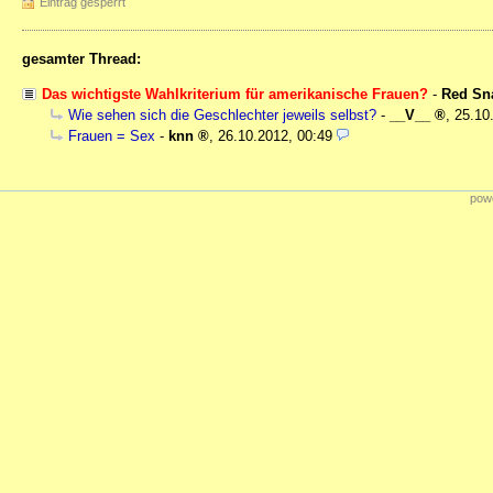
Eintrag gesperrt
gesamter Thread:
Das wichtigste Wahlkriterium für amerikanische Frauen?
-
Red Sn
Wie sehen sich die Geschlechter jeweils selbst?
-
__V__
,
25.10
Frauen = Sex
-
knn
,
26.10.2012, 00:49
powe