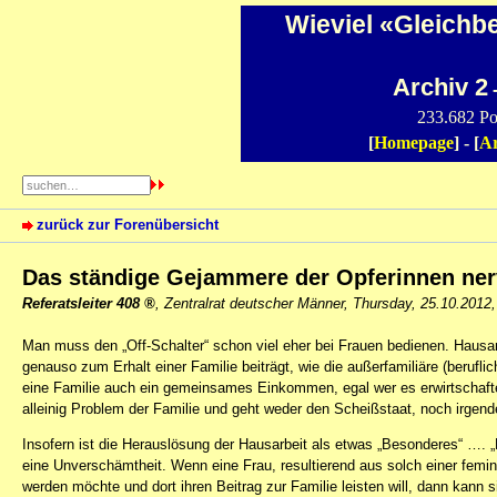
Wieviel «Gleichb
Archiv 2
-
233.682 Po
[
Homepage
] - [
Ar
zurück zur Forenübersicht
Das ständige Gejammere der Opferinnen ner
Referatsleiter 408
,
Zentralrat deutscher Männer
,
Thursday, 25.10.2012
Man muss den „Off-Schalter“ schon viel eher bei Frauen bedienen. Hausarbe
genauso zum Erhalt einer Familie beiträgt, wie die außerfamiliäre (berufli
eine Familie auch ein gemeinsames Einkommen, egal wer es erwirtschaftet. 
alleinig Problem der Familie und geht weder den Scheißstaat, noch irgend
Insofern ist die Herauslösung der Hausarbeit als etwas „Besonderes“ …. 
eine Unverschämtheit. Wenn eine Frau, resultierend aus solch einer femini
werden möchte und dort ihren Beitrag zur Familie leisten will, dann kann 