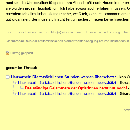
rund um die Uhr beruflich tätig sind, am Abend spät nach Hause kommen
sie würden nix im Haushalt tun. Ich habe sowas auch erfahren müssen. G
nachdem ich alles lieber alleine mache, weiß ich, dass es sooooooo anstr
gut organisiert, der muss sich nicht fertig machen. Frauen beweihräuchern
--
Eine FeministIn ist wie ein Furz. Man(n) ist einfach nur froh, wenn sie sich verzogen hat.
Die führende Rolle der antifeministischen Männerrechtsbewegung hat von niemanden in 
Eintrag gesperrt
gesamter Thread:
Hausarbeit: Die tatsächlichen Stunden werden überschätzt
-
knn
Hausarbeit: Die tatsächlichen Stunden werden überschätzt
-
Borat
Das ständige Gejammere der Opferinnen nervt nur noch!
Hausarbeit: Die tatsächlichen Stunden werden überschätzt
-
Gisma
powe