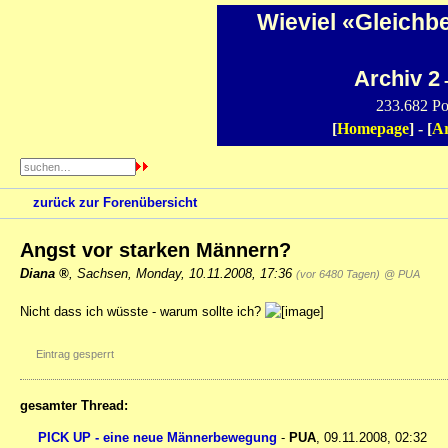
Wieviel «Gleichb
Archiv 2
-
233.682 Po
[
Homepage
] - [
Ar
zurück zur Forenübersicht
Angst vor starken Männern?
Diana
,
Sachsen
,
Monday, 10.11.2008, 17:36
(vor 6480 Tagen)
@ PUA
Nicht dass ich wüsste - warum sollte ich?
Eintrag gesperrt
gesamter Thread:
PICK UP - eine neue Männerbewegung
-
PUA
,
09.11.2008, 02:32