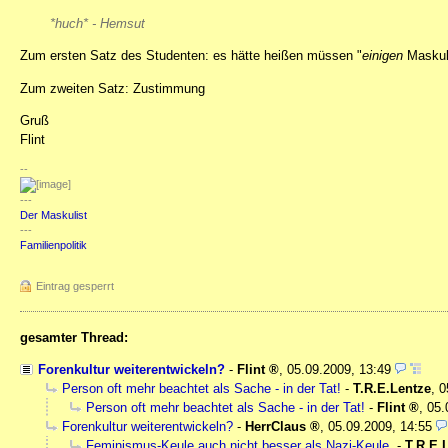
*huch* - Hemsut
Zum ersten Satz des Studenten: es hätte heißen müssen "
einigen
Maskuli
Zum zweiten Satz: Zustimmung
Gruß
Flint
--
---
Der Maskulist
---
Familienpolitik
Eintrag gesperrt
gesamter Thread:
Forenkultur weiterentwickeln?
-
Flint
,
05.09.2009, 13:49
Person oft mehr beachtet als Sache - in der Tat!
-
T.R.E.Lentze
,
0
Person oft mehr beachtet als Sache - in der Tat!
-
Flint
,
05.
Forenkultur weiterentwickeln?
-
HerrClaus
,
05.09.2009, 14:55
Feminismus-Keule auch nicht besser als Nazi-Keule.
-
T.R.E.