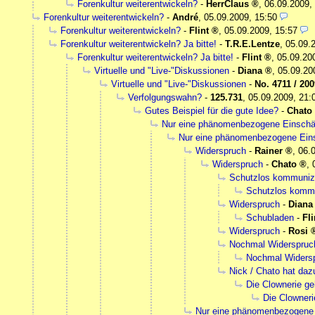
Forenkultur weiterentwickeln?
-
HerrClaus
,
06.09.2009,
Forenkultur weiterentwickeln?
-
André
,
05.09.2009, 15:50
Forenkultur weiterentwickeln?
-
Flint
,
05.09.2009, 15:57
Forenkultur weiterentwickeln? Ja bitte!
-
T.R.E.Lentze
,
05.09.
Forenkultur weiterentwickeln? Ja bitte!
-
Flint
,
05.09.20
Virtuelle und "Live-"Diskussionen
-
Diana
,
05.09.20
Virtuelle und "Live-"Diskussionen
-
No. 4711 / 2009
Verfolgungswahn?
-
125.731
,
05.09.2009, 21:
Gutes Beispiel für die gute Idee?
-
Chato
Nur eine phänomenbezogene Einschä
Nur eine phänomenbezogene Ein
Widerspruch
-
Rainer
,
06.
Widerspruch
-
Chato
,
Schutzlos kommunizi
Schutzlos kommun
Widerspruch
-
Diana
Schubladen
-
Fli
Widerspruch
-
Rosi
Nochmal Widerspruc
Nochmal Widersp
Nick / Chato hat da
Die Clownerie geh
Die Clownerie
Nur eine phänomenbezogene