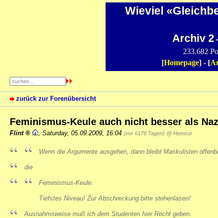
Wieviel «Gleichb
Archiv 2
-
233.682 Po
[
Homepage
] - [
Ar
zurück zur Forenübersicht
Feminismus-Keule auch nicht besser als Naz
Flint
,
Saturday, 05.09.2009, 16:04
(vor 6179 Tagen)
@ Hemsut
Wenn die Argumente ausgehen, dann bleibt Maskulisten offenb
die
Feminismus-Keule.
Tiefstes Niveau! Zur Abschreckung bitte stehenlasen!
Ausnahmsweise muß ich dem Studenten hier Recht geben.