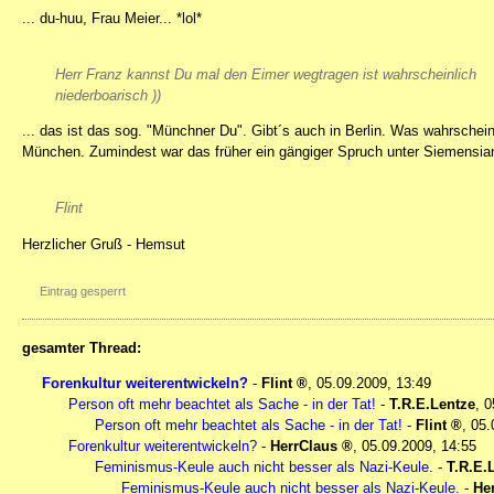
... du-huu, Frau Meier... *lol*
Herr Franz kannst Du mal den Eimer wegtragen ist wahrscheinlich
niederboarisch
))
... das ist das sog. "Münchner Du". Gibt´s auch in Berlin. Was wahrscheinl
München. Zumindest war das früher ein gängiger Spruch unter Siemensi
Flint
Herzlicher Gruß - Hemsut
Eintrag gesperrt
gesamter Thread:
Forenkultur weiterentwickeln?
-
Flint
,
05.09.2009, 13:49
Person oft mehr beachtet als Sache - in der Tat!
-
T.R.E.Lentze
,
0
Person oft mehr beachtet als Sache - in der Tat!
-
Flint
,
05.
Forenkultur weiterentwickeln?
-
HerrClaus
,
05.09.2009, 14:55
Feminismus-Keule auch nicht besser als Nazi-Keule.
-
T.R.E.
Feminismus-Keule auch nicht besser als Nazi-Keule.
-
He