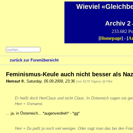
Wieviel «Gleichb
Archiv 2
-
233.682 Po
[
Homepage
] - [
Ar
zurück zur Forenübersicht
Feminismus-Keule auch nicht besser als Naz
Hemsut
,
Saturday, 05.09.2009, 23:36
(vor 6179 Tagen)
@ Flint
Er heißt doch HerrClaus und nicht Claus. In Österreich sagen sie ger
Herr + Vorname.
... ja, in Österreich... *augenverdreh* - *gg*
Herr + Du paßt ja noch viel weniger. Oder sagt man das bei den Fra