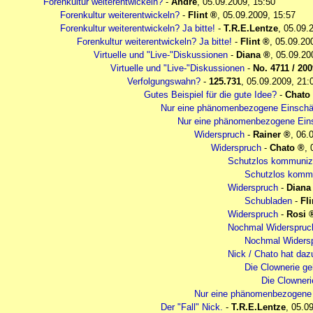
Forenkultur weiterentwickeln?
-
André
,
05.09.2009, 15:50
Forenkultur weiterentwickeln?
-
Flint
,
05.09.2009, 15:57
Forenkultur weiterentwickeln? Ja bitte!
-
T.R.E.Lentze
,
05.09.
Forenkultur weiterentwickeln? Ja bitte!
-
Flint
,
05.09.20
Virtuelle und "Live-"Diskussionen
-
Diana
,
05.09.20
Virtuelle und "Live-"Diskussionen
-
No. 4711 / 2009
Verfolgungswahn?
-
125.731
,
05.09.2009, 21:
Gutes Beispiel für die gute Idee?
-
Chato
Nur eine phänomenbezogene Einschä
Nur eine phänomenbezogene Ein
Widerspruch
-
Rainer
,
06.
Widerspruch
-
Chato
,
Schutzlos kommunizi
Schutzlos kommun
Widerspruch
-
Diana
Schubladen
-
Fli
Widerspruch
-
Rosi
Nochmal Widerspruc
Nochmal Widersp
Nick / Chato hat da
Die Clownerie geh
Die Clownerie
Nur eine phänomenbezogene
Der "Fall" Nick.
-
T.R.E.Lentze
,
05.09