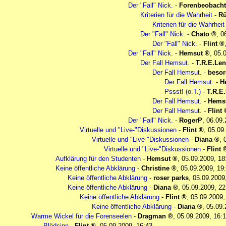
Der "Fall" Nick.
-
Forenbeobacht
Kriterien für die Wahrheit
-
Rü
Kriterien für die Wahrheit
Der "Fall" Nick.
-
Chato
,
0
Der "Fall" Nick.
-
Flint
Der "Fall" Nick.
-
Hemsut
,
05.
Der Fall Hemsut.
-
T.R.E.Len
Der Fall Hemsut.
-
besor
Der Fall Hemsut.
-
H
Pssst! (o.T.)
-
T.R.E
Der Fall Hemsut.
-
Hems
Der Fall Hemsut.
-
Flint
Der "Fall" Nick.
-
RogerP
,
06.09.
Virtuelle und "Live-"Diskussionen
-
Flint
,
05.09
Virtuelle und "Live-"Diskussionen
-
Diana
,
Virtuelle und "Live-"Diskussionen
-
Flint
Aufklärung für den Studenten
-
Hemsut
,
05.09.2009, 18
Keine öffentliche Abklärung
-
Christine
,
05.09.2009, 19
Keine öffentliche Abklärung
-
roser parks
,
05.09.2009
Keine öffentliche Abklärung
-
Diana
,
05.09.2009, 22
Keine öffentliche Abklärung
-
Flint
,
05.09.2009,
Keine öffentliche Abklärung
-
Diana
,
05.09.
Warme Wickel für die Forenseelen
-
Dragman
,
05.09.2009, 16:
Blödsinn
-
Flint
,
05.09.2009, 16:43