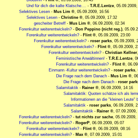
Und für dich die kalte Klatsche....
-
T.R.E.Lentze
,
05.09.2009,
Selektives Lesen
-
Mus Lim
,
05.09.2009, 16:56
Selektives Lesen
-
Christine
,
05.09.2009, 17:32
gescheiter Betreff
-
Mus Lim
,
06.09.2009, 02:34
Forenkultur weiterentwickeln?
-
Don Peppino (nicht reg.)
,
05.09.2
Forenkultur weiterentwickeln?
-
Flint
,
05.09.2009, 23:00
Forenkultur weiterentwickeln?
-
roser parks
,
05.09.2009, 
Forenkultur weiterentwickeln?
-
Flint
,
05.09.2009, 2
Forenkultur weiterentwickeln?
-
Christian Kellner
Feministische Anwältinnen!
-
T.R.E.Lentze
,
0
Forenkultur weiterentwickeln?
-
Flint
,
06.09
Einmann -Kultur weiterentwickeln?
-
roser parks
,
Die Frage nach dem Danach
-
Mus Lim
,
06
Die Frage nach dem Danach
-
roser park
Salamitaktik
-
Rainer
,
06.09.2009, 14:16
Salamitaktik: Quoten schätze ich als lernr
Informationen an die "kleinen Leute" 
Salamitaktik
-
roser parks
,
06.09.2009, 2
Salamitaktik
-
Rainer
,
07.09.2009,
Forenkultur weiterentwickeln?
-
tut nichts zur sache
,
05.09.2009,
Forenkultur weiterentwickeln?
-
RogerP
,
06.09.2009, 05:07
Forenkultur weiterentwickeln?
-
Flint
,
06.09.2009, 08:16
Forenkultur weiterentwickeln?
-
Max
,
07.09.2009, 15:01