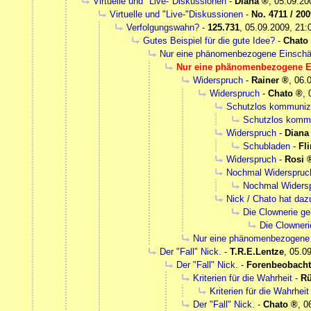
Virtuelle und "Live-"Diskussionen
-
Diana
,
05.09.20
Virtuelle und "Live-"Diskussionen
-
No. 4711 / 2009
Verfolgungswahn?
-
125.731
,
05.09.2009, 21:
Gutes Beispiel für die gute Idee?
-
Chato
Nur eine phänomenbezogene Einschä
Nur eine phänomenbezogene E
Widerspruch
-
Rainer
,
06.
Widerspruch
-
Chato
,
Schutzlos kommunizi
Schutzlos kommun
Widerspruch
-
Diana
Schubladen
-
Fli
Widerspruch
-
Rosi
Nochmal Widerspruc
Nochmal Widersp
Nick / Chato hat da
Die Clownerie geh
Die Clownerie
Nur eine phänomenbezogene
Der "Fall" Nick.
-
T.R.E.Lentze
,
05.09
Der "Fall" Nick.
-
Forenbeobacht
Kriterien für die Wahrheit
-
Rü
Kriterien für die Wahrheit
Der "Fall" Nick.
-
Chato
,
0