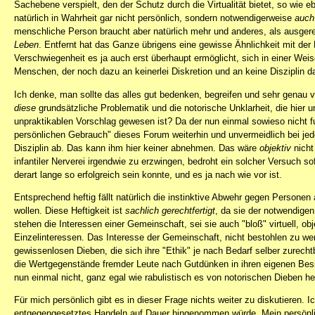
Sachebene verspielt, den der Schutz durch die Virtualität bietet, so wie 
natürlich in Wahrheit gar nicht persönlich, sondern notwendigerweise
auch
menschliche Person braucht aber natürlich mehr und anderes, als ausgerec
Leben
. Entfernt hat das Ganze übrigens eine gewisse Ähnlichkeit mit der 
Verschwiegenheit es ja auch erst überhaupt ermöglicht, sich in einer Wei
Menschen, der noch dazu an keinerlei Diskretion und an keine Disziplin d
Ich denke, man sollte das alles gut bedenken, begreifen und sehr genau 
diese
grundsätzliche Problematik und die notorische Unklarheit, die hier un
unpraktikablen Vorschlag gewesen ist? Da der nun einmal sowieso nicht fu
persönlichen Gebrauch" dieses Forum weiterhin und unvermeidlich bei jed
Disziplin ab. Das kann ihm hier keiner abnehmen. Das wäre
objektiv
nicht
infantiler Nerverei irgendwie zu erzwingen, bedroht ein solcher Versuch s
derart lange so erfolgreich sein konnte, und es ja nach wie vor ist.
Entsprechend heftig fällt natürlich die instinktive Abwehr gegen Personen 
wollen. Diese Heftigkeit ist
sachlich gerechtfertigt
, da sie der notwendigen
stehen die Interessen einer Gemeinschaft, sei sie auch "bloß" virtuell, ob
Einzelinteressen. Das Interesse der Gemeinschaft, nicht bestohlen zu wer
gewissenlosen Dieben, die sich ihre "Ethik" je nach Bedarf selber zurech
die Wertgegenstände fremder Leute nach Gutdünken in ihren eigenen Besit
nun einmal nicht, ganz egal wie rabulistisch es von notorischen Dieben h
Für mich persönlich gibt es in dieser Frage nichts weiter zu diskutieren. 
entgegengesetztes Handeln auf Dauer hingenommen würde. Mein persönliche