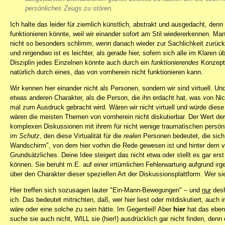
persönliches Zeugs zu stören.
Ich halte das leider für ziemlich künstlich, abstrakt und ausgedacht, denn
funktionieren könnte, weil wir einander sofort am Stil wiedererkennen. Ma
nicht so besonders schlimm, wenn danach wieder zur Sachlichkeit zurückg
und nirgendwo ist es leichter, als gerade hier, sofern sich alle im Klaren
Disziplin jedes Einzelnen könnte auch durch ein
funktionierendes
Konzept 
natürlich durch eines, das von vornherein nicht funktionieren kann.
Wir kennen hier einander nicht als Personen, sondern wir sind virtuell. Un
etwas anderen Charakter, als die Person, die ihn erdacht hat, was von Nic
mal zum Ausdruck gebracht wird. Wären wir nicht virtuell und würde diese V
wären die meisten Themen von vornherein nicht diskutierbar. Der Wert der 
komplexen Diskussionen mit ihrem für nicht wenige traumatischen persönli
im
Schutz
, den diese Virtualität für die
realen
Personen bedeutet, die sich h
Wandschirm", von dem hier vorhin die Rede gewesen ist und hinter dem ver
Grundsätzliches. Deine Idee steigert das nicht etwa oder stellt es gar erst
können. Sie beruht m.E. auf einer irrtümlichen Fehlerwartung aufgrund irg
über den Charakter dieser speziellen Art der Diskussionsplattform. Wer si
Hier treffen sich sozusagen lauter "Ein-Mann-Bewegungen" – und
nur
desh
ich. Das bedeutet mitnichten, daß, wer hier liest oder mitdiskutiert, auch
wäre oder eine solche zu sein hätte. Im Gegenteil! Aber
hier
hat das eben 
suche sie auch nicht, WILL sie (hier!) ausdrücklich gar nicht finden, denn