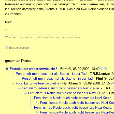
Neurosen andauernd persönlich nachsteigen zu müssen vermeinen, ist zwa
ich soeben dargelegt habe, nichts zu tun. Das sind zwei verschiedene Din
zu trennen.
Nick
--
___________________________________________________
Wenn wir Toren wüßten, daß wir welche sind, wären wir keine.
Eintrag gesperrt
gesamter Thread:
Forenkultur weiterentwickeln?
-
Flint
,
05.09.2009, 13:49
Person oft mehr beachtet als Sache - in der Tat!
-
T.R.E.Lentze
,
0
Person oft mehr beachtet als Sache - in der Tat!
-
Flint
,
05.
Forenkultur weiterentwickeln?
-
HerrClaus
,
05.09.2009, 14:55
Feminismus-Keule auch nicht besser als Nazi-Keule.
-
T.R.E.
Feminismus-Keule auch nicht besser als Nazi-Keule.
-
He
Feminismus-Keule auch nicht besser als Nazi-Keule.
Feminismus-Keule auch nicht besser als Nazi-Keu
Feminismus-Keule auch nicht besser als Nazi-Keule.
Feminismus-Keule auch nicht besser als Nazi-Keu