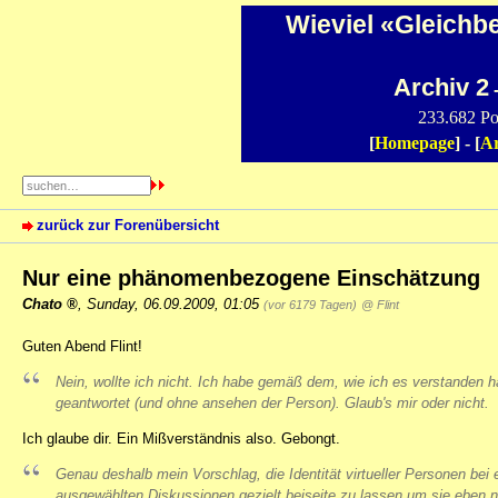
Wieviel «Gleichb
Archiv 2
-
233.682 Po
[
Homepage
] - [
Ar
zurück zur Forenübersicht
Nur eine phänomenbezogene Einschätzung
Chato
,
Sunday, 06.09.2009, 01:05
(vor 6179 Tagen)
@ Flint
Guten Abend Flint!
Nein, wollte ich nicht. Ich habe gemäß dem, wie ich es verstanden h
geantwortet (und ohne ansehen der Person). Glaub's mir oder nicht.
Ich glaube dir. Ein Mißverständnis also. Gebongt.
Genau deshalb mein Vorschlag, die Identität virtueller Personen bei 
ausgewählten Diskussionen gezielt beiseite zu lassen um sie eben n