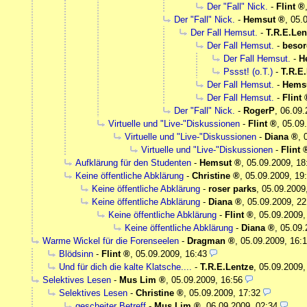
Der "Fall" Nick.
-
Flint
Der "Fall" Nick.
-
Hemsut
,
05.
Der Fall Hemsut.
-
T.R.E.Len
Der Fall Hemsut.
-
besor
Der Fall Hemsut.
-
H
Pssst! (o.T.)
-
T.R.E
Der Fall Hemsut.
-
Hems
Der Fall Hemsut.
-
Flint
Der "Fall" Nick.
-
RogerP
,
06.09.
Virtuelle und "Live-"Diskussionen
-
Flint
,
05.09
Virtuelle und "Live-"Diskussionen
-
Diana
,
Virtuelle und "Live-"Diskussionen
-
Flint
Aufklärung für den Studenten
-
Hemsut
,
05.09.2009, 18
Keine öffentliche Abklärung
-
Christine
,
05.09.2009, 19
Keine öffentliche Abklärung
-
roser parks
,
05.09.2009
Keine öffentliche Abklärung
-
Diana
,
05.09.2009, 22
Keine öffentliche Abklärung
-
Flint
,
05.09.2009,
Keine öffentliche Abklärung
-
Diana
,
05.09.
Warme Wickel für die Forenseelen
-
Dragman
,
05.09.2009, 16:
Blödsinn
-
Flint
,
05.09.2009, 16:43
Und für dich die kalte Klatsche....
-
T.R.E.Lentze
,
05.09.2009,
Selektives Lesen
-
Mus Lim
,
05.09.2009, 16:56
Selektives Lesen
-
Christine
,
05.09.2009, 17:32
gescheiter Betreff
-
Mus Lim
,
06.09.2009, 02:34