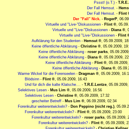
Pssst! (o.T.)
-
T.R.E
Der Fall Hemsut.
-
Hems
Der Fall Hemsut.
-
Flint
Der "Fall" Nick.
-
RogerP
,
06.09
Virtuelle und "Live-"Diskussionen
-
Flint
,
05.09
Virtuelle und "Live-"Diskussionen
-
Diana
,
Virtuelle und "Live-"Diskussionen
-
Flint
Aufklärung für den Studenten
-
Hemsut
,
05.09.2009, 18
Keine öffentliche Abklärung
-
Christine
,
05.09.2009, 19
Keine öffentliche Abklärung
-
roser parks
,
05.09.2009
Keine öffentliche Abklärung
-
Diana
,
05.09.2009, 22
Keine öffentliche Abklärung
-
Flint
,
05.09.2009,
Keine öffentliche Abklärung
-
Diana
,
05.09.
Warme Wickel für die Forenseelen
-
Dragman
,
05.09.2009, 16:
Blödsinn
-
Flint
,
05.09.2009, 16:43
Und für dich die kalte Klatsche....
-
T.R.E.Lentze
,
05.09.2009,
Selektives Lesen
-
Mus Lim
,
05.09.2009, 16:56
Selektives Lesen
-
Christine
,
05.09.2009, 17:32
gescheiter Betreff
-
Mus Lim
,
06.09.2009, 02:34
Forenkultur weiterentwickeln?
-
Don Peppino (nicht reg.)
,
05.09.2
Forenkultur weiterentwickeln?
-
Flint
,
05.09.2009, 23:00
Forenkultur weiterentwickeln?
-
roser parks
,
05.09.2009, 
Forenkultur weiterentwickeln?
-
Flint
,
05.09.2009, 2
Forenkultur weiterentwickeln?
-
Christian Kellner