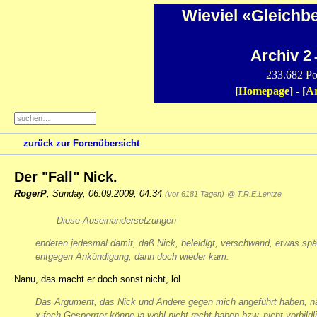
Wieviel «Gleichb
Archiv 2
-
233.682 Po
[
Homepage
] - [
Ar
zurück zur Forenübersicht
Der "Fall" Nick.
RogerP
,
Sunday, 06.09.2009, 04:34
(vor 6181 Tagen)
@ T.R.E.Lentze
Diese Auseinandersetzungen
endeten jedesmal damit, daß Nick, beleidigt, verschwand, etwas spät
entgegen Ankündigung, dann doch wieder kam.
Nanu, das macht er doch sonst nicht, lol
Das Argument, das Nick und Andere gegen mich angeführt haben, n
x-fach Gesperrter könne ja wohl nicht recht haben bzw. nicht vorbildl