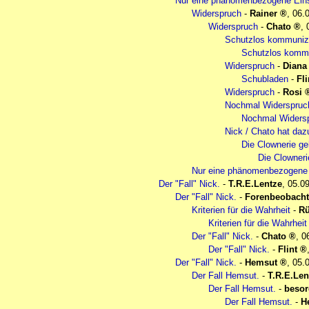
Nur eine phänomenbezogene Ein
Widerspruch
-
Rainer
,
06.
Widerspruch
-
Chato
,
Schutzlos kommunizi
Schutzlos kommun
Widerspruch
-
Diana
Schubladen
-
Fli
Widerspruch
-
Rosi
Nochmal Widerspruc
Nochmal Widersp
Nick / Chato hat da
Die Clownerie geh
Die Clownerie
Nur eine phänomenbezogene
Der "Fall" Nick.
-
T.R.E.Lentze
,
05.09
Der "Fall" Nick.
-
Forenbeobacht
Kriterien für die Wahrheit
-
Rü
Kriterien für die Wahrheit
Der "Fall" Nick.
-
Chato
,
0
Der "Fall" Nick.
-
Flint
Der "Fall" Nick.
-
Hemsut
,
05.
Der Fall Hemsut.
-
T.R.E.Len
Der Fall Hemsut.
-
besor
Der Fall Hemsut.
-
H