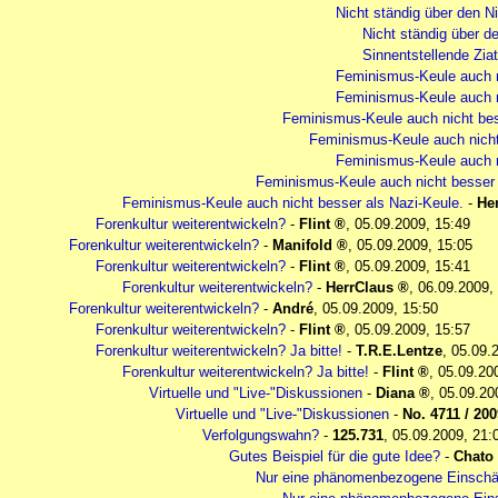
Nicht ständig über den N
Nicht ständig über d
Sinnentstellende Ziat
Feminismus-Keule auch n
Feminismus-Keule auch n
Feminismus-Keule auch nicht bes
Feminismus-Keule auch nicht
Feminismus-Keule auch n
Feminismus-Keule auch nicht besser 
Feminismus-Keule auch nicht besser als Nazi-Keule.
-
He
Forenkultur weiterentwickeln?
-
Flint
,
05.09.2009, 15:49
Forenkultur weiterentwickeln?
-
Manifold
,
05.09.2009, 15:05
Forenkultur weiterentwickeln?
-
Flint
,
05.09.2009, 15:41
Forenkultur weiterentwickeln?
-
HerrClaus
,
06.09.2009,
Forenkultur weiterentwickeln?
-
André
,
05.09.2009, 15:50
Forenkultur weiterentwickeln?
-
Flint
,
05.09.2009, 15:57
Forenkultur weiterentwickeln? Ja bitte!
-
T.R.E.Lentze
,
05.09.
Forenkultur weiterentwickeln? Ja bitte!
-
Flint
,
05.09.20
Virtuelle und "Live-"Diskussionen
-
Diana
,
05.09.20
Virtuelle und "Live-"Diskussionen
-
No. 4711 / 2009
Verfolgungswahn?
-
125.731
,
05.09.2009, 21:
Gutes Beispiel für die gute Idee?
-
Chato
Nur eine phänomenbezogene Einschä