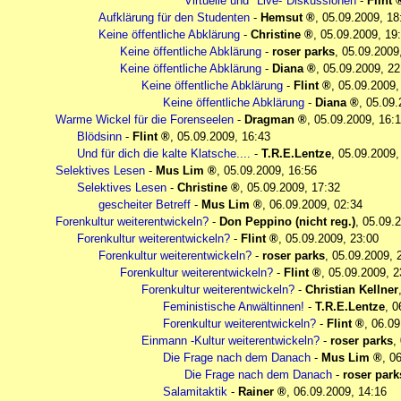
Virtuelle und "Live-"Diskussionen
-
Flint
Aufklärung für den Studenten
-
Hemsut
,
05.09.2009, 18
Keine öffentliche Abklärung
-
Christine
,
05.09.2009, 19
Keine öffentliche Abklärung
-
roser parks
,
05.09.2009
Keine öffentliche Abklärung
-
Diana
,
05.09.2009, 22
Keine öffentliche Abklärung
-
Flint
,
05.09.2009,
Keine öffentliche Abklärung
-
Diana
,
05.09.
Warme Wickel für die Forenseelen
-
Dragman
,
05.09.2009, 16:
Blödsinn
-
Flint
,
05.09.2009, 16:43
Und für dich die kalte Klatsche....
-
T.R.E.Lentze
,
05.09.2009,
Selektives Lesen
-
Mus Lim
,
05.09.2009, 16:56
Selektives Lesen
-
Christine
,
05.09.2009, 17:32
gescheiter Betreff
-
Mus Lim
,
06.09.2009, 02:34
Forenkultur weiterentwickeln?
-
Don Peppino (nicht reg.)
,
05.09.2
Forenkultur weiterentwickeln?
-
Flint
,
05.09.2009, 23:00
Forenkultur weiterentwickeln?
-
roser parks
,
05.09.2009, 
Forenkultur weiterentwickeln?
-
Flint
,
05.09.2009, 2
Forenkultur weiterentwickeln?
-
Christian Kellner
Feministische Anwältinnen!
-
T.R.E.Lentze
,
0
Forenkultur weiterentwickeln?
-
Flint
,
06.09
Einmann -Kultur weiterentwickeln?
-
roser parks
,
Die Frage nach dem Danach
-
Mus Lim
,
06
Die Frage nach dem Danach
-
roser park
Salamitaktik
-
Rainer
,
06.09.2009, 14:16