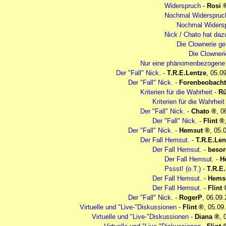
Widerspruch
-
Rosi
Nochmal Widerspruc
Nochmal Widersp
Nick / Chato hat da
Die Clownerie geh
Die Clownerie
Nur eine phänomenbezogene
Der "Fall" Nick.
-
T.R.E.Lentze
,
05.09
Der "Fall" Nick.
-
Forenbeobacht
Kriterien für die Wahrheit
-
Rü
Kriterien für die Wahrheit
Der "Fall" Nick.
-
Chato
,
0
Der "Fall" Nick.
-
Flint
Der "Fall" Nick.
-
Hemsut
,
05.
Der Fall Hemsut.
-
T.R.E.Len
Der Fall Hemsut.
-
besor
Der Fall Hemsut.
-
H
Pssst! (o.T.)
-
T.R.E
Der Fall Hemsut.
-
Hems
Der Fall Hemsut.
-
Flint
Der "Fall" Nick.
-
RogerP
,
06.09.
Virtuelle und "Live-"Diskussionen
-
Flint
,
05.09
Virtuelle und "Live-"Diskussionen
-
Diana
,