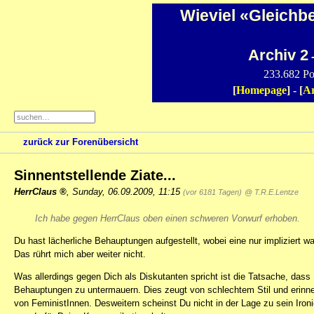
Wieviel «Gleichb
Archiv 2
-
233.682 Po
[
Homepage
] - [
Ar
zurück zur Forenübersicht
Sinnentstellende Ziate...
HerrClaus
,
Sunday, 06.09.2009, 11:15
(vor 6181 Tagen)
@ T.R.E.Lentze
Ich habe gegen HerrClaus oben einen schweren Vorwurf erhoben.
Du hast lächerliche Behauptungen aufgestellt, wobei eine nur impliziert wa
Das rührt mich aber weiter nicht.
Was allerdings gegen Dich als Diskutanten spricht ist die Tatsache, dass 
Behauptungen zu untermauern. Dies zeugt von schlechtem Stil und erinnert
von FeministInnen. Desweitern scheinst Du nicht in der Lage zu sein Iro