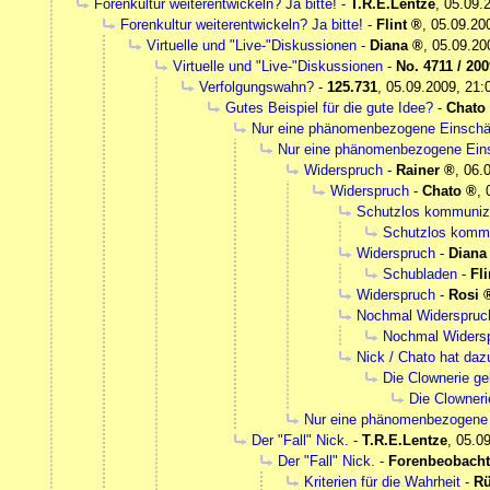
Forenkultur weiterentwickeln? Ja bitte!
-
T.R.E.Lentze
,
05.09.
Forenkultur weiterentwickeln? Ja bitte!
-
Flint
,
05.09.20
Virtuelle und "Live-"Diskussionen
-
Diana
,
05.09.20
Virtuelle und "Live-"Diskussionen
-
No. 4711 / 2009
Verfolgungswahn?
-
125.731
,
05.09.2009, 21:
Gutes Beispiel für die gute Idee?
-
Chato
Nur eine phänomenbezogene Einschä
Nur eine phänomenbezogene Ein
Widerspruch
-
Rainer
,
06.
Widerspruch
-
Chato
,
Schutzlos kommunizi
Schutzlos kommun
Widerspruch
-
Diana
Schubladen
-
Fli
Widerspruch
-
Rosi
Nochmal Widerspruc
Nochmal Widersp
Nick / Chato hat da
Die Clownerie geh
Die Clownerie
Nur eine phänomenbezogene
Der "Fall" Nick.
-
T.R.E.Lentze
,
05.09
Der "Fall" Nick.
-
Forenbeobacht
Kriterien für die Wahrheit
-
Rü