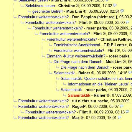
Selektives Lesen
-
Mus Lim
,
05.09.2009, 16:56
Selektives Lesen
-
Christine
,
05.09.2009, 17:32
gescheiter Betreff
-
Mus Lim
,
06.09.2009, 02:34
Forenkultur weiterentwickeln?
-
Don Peppino (nicht reg.)
,
05.09.2
Forenkultur weiterentwickeln?
-
Flint
,
05.09.2009, 23:00
Forenkultur weiterentwickeln?
-
roser parks
,
05.09.2009, 
Forenkultur weiterentwickeln?
-
Flint
,
05.09.2009, 2
Forenkultur weiterentwickeln?
-
Christian Kellner
Feministische Anwältinnen!
-
T.R.E.Lentze
,
0
Forenkultur weiterentwickeln?
-
Flint
,
06.09
Einmann -Kultur weiterentwickeln?
-
roser parks
,
Die Frage nach dem Danach
-
Mus Lim
,
06
Die Frage nach dem Danach
-
roser park
Salamitaktik
-
Rainer
,
06.09.2009, 14:16
Salamitaktik: Quoten schätze ich als lernr
Informationen an die "kleinen Leute" 
Salamitaktik
-
roser parks
,
06.09.2009, 2
Salamitaktik
-
Rainer
,
07.09.2009,
Forenkultur weiterentwickeln?
-
tut nichts zur sache
,
05.09.2009,
Forenkultur weiterentwickeln?
-
RogerP
,
06.09.2009, 05:07
Forenkultur weiterentwickeln?
-
Flint
,
06.09.2009, 08:16
Forenkultur weiterentwickeln?
-
Max
,
07.09.2009, 15:01