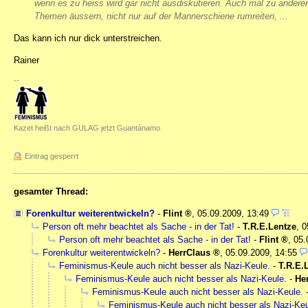
wenn es zu heiss wird gar nicht ausdiskutieren. Auch mal zu andere
Themen äussern, nicht nur auf der Mannerschiene rumreiten, ...
Das kann ich nur dick unterstreichen.
Rainer
--
Kazet heißt nach GULAG jetzt Guantánamo
Eintrag gesperrt
gesamter Thread:
Forenkultur weiterentwickeln?
-
Flint
,
05.09.2009, 13:49
Person oft mehr beachtet als Sache - in der Tat!
-
T.R.E.Lentze
,
0
Person oft mehr beachtet als Sache - in der Tat!
-
Flint
,
05.
Forenkultur weiterentwickeln?
-
HerrClaus
,
05.09.2009, 14:55
Feminismus-Keule auch nicht besser als Nazi-Keule.
-
T.R.E.
Feminismus-Keule auch nicht besser als Nazi-Keule.
-
He
Feminismus-Keule auch nicht besser als Nazi-Keule.
Feminismus-Keule auch nicht besser als Nazi-Keu