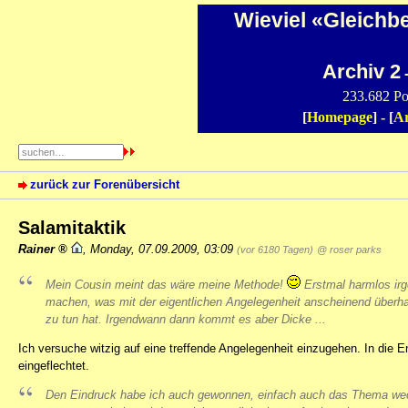
Wieviel «Gleichb
Archiv 2
-
233.682 Po
[
Homepage
] - [
Ar
zurück zur Forenübersicht
Salamitaktik
Rainer
,
Monday, 07.09.2009, 03:09
(vor 6180 Tagen)
@ roser parks
Mein Cousin meint das wäre meine Methode!
Erstmal harmlos ir
machen, was mit der eigentlichen Angelegenheit anscheinend überha
zu tun hat. Irgendwann dann kommt es aber Dicke ...
Ich versuche witzig auf eine treffende Angelegenheit einzugehen. In di
eingeflechtet.
Den Eindruck habe ich auch gewonnen, einfach auch das Thema we