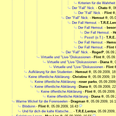
Kriterien für die Wahrheit
Der "Fall" Nick.
-
Chato
,
0
Der "Fall" Nick.
-
Flint
Der "Fall" Nick.
-
Hemsut
,
05.
Der Fall Hemsut.
-
T.R.E.Len
Der Fall Hemsut.
-
besor
Der Fall Hemsut.
-
H
Pssst! (o.T.)
-
T.R.E
Der Fall Hemsut.
-
Hems
Der Fall Hemsut.
-
Flint
Der "Fall" Nick.
-
RogerP
,
06.09.
Virtuelle und "Live-"Diskussionen
-
Flint
,
05.09
Virtuelle und "Live-"Diskussionen
-
Diana
,
Virtuelle und "Live-"Diskussionen
-
Flint
Aufklärung für den Studenten
-
Hemsut
,
05.09.2009, 18
Keine öffentliche Abklärung
-
Christine
,
05.09.2009, 19
Keine öffentliche Abklärung
-
roser parks
,
05.09.2009
Keine öffentliche Abklärung
-
Diana
,
05.09.2009, 22
Keine öffentliche Abklärung
-
Flint
,
05.09.2009,
Keine öffentliche Abklärung
-
Diana
,
05.09.
Warme Wickel für die Forenseelen
-
Dragman
,
05.09.2009, 16:
Blödsinn
-
Flint
,
05.09.2009, 16:43
Und für dich die kalte Klatsche....
-
T.R.E.Lentze
,
05.09.2009,