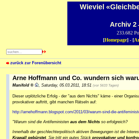
Wieviel «Gleichb
Archiv 2
-
233.682 Po
[
Homepage
] - [
Ar
zurück zur Forenübersicht
Arne Hoffmann und Co. wundern sich warum
Manifold
,
Saturday, 05.03.2011, 18:51
(vor 5633 Tagen)
Dieser urplötzliche Erfolg - der "aus dem Nichts" käme - einer Organisa
provokativer auftritt, gibt manchen Rätseln auf:
http://arnehoffmann.blogspot.com/2011/03/warum-sind-die-antifeminis
"Warum sind die Antifeministen
aus dem Nichts
so erfolgreich?
Innerhalb der geschlechterpolitisch aktiven Bewegungen ist die Inte
Krawall gebürstet
. Sie tritt ein gutes Stück
provokativer und konfron