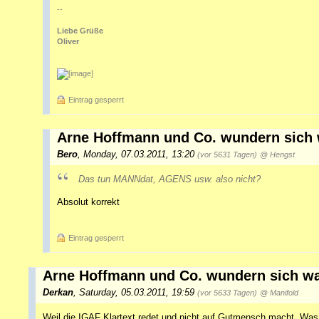
--
Liebe Grüße
Oliver
Eintrag gesperrt
Arne Hoffmann und Co. wundern sich w
Bero
,
Monday, 07.03.2011, 13:20
(vor 5631 Tagen)
@ Hengst
Das tun MANNdat, AGENS usw. also nicht?
Absolut korrekt
Eintrag gesperrt
Arne Hoffmann und Co. wundern sich war
Derkan
,
Saturday, 05.03.2011, 19:59
(vor 5633 Tagen)
@ Manifold
Weil die IGAF Klartext redet und nicht auf Gutmensch macht. W