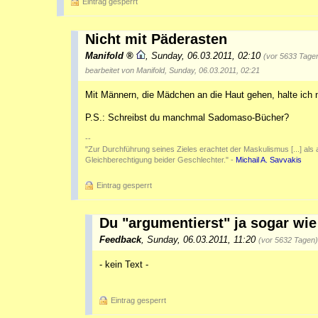
Eintrag gesperrt
Nicht mit Päderasten
Manifold
,
Sunday, 06.03.2011, 02:10
(vor 5633 Tage
bearbeitet von Manifold, Sunday, 06.03.2011, 02:21
Mit Männern, die Mädchen an die Haut gehen, halte ich
P.S.: Schreibst du manchmal Sadomaso-Bücher?
--
"Zur Durchführung seines Zieles erachtet der Maskulismus [...] als au
Gleichberechtigung beider Geschlechter." -
Michail A. Savvakis
Eintrag gesperrt
Du "argumentierst" ja sogar wie
Feedback
,
Sunday, 06.03.2011, 11:20
(vor 5632 Tagen)
- kein Text -
Eintrag gesperrt