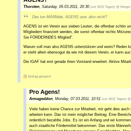
Thorsten
,
Saturday, 05.03.2011, 20:30
(vor 5633 Tagen)
@ Hengst
Das tun MANNdat, AGENS usw. also nicht?
AGENS ist ein Verein aus sieben Leuten, die offenbar schön unt
Mitgliedern finanziert werden, die sonst offenbar nichts Mitz
Sie FÖRDERNDES Mitglied".
Warum soll man also AGENS unterstützen und worin? Reden könn
er steht allein ebensogut da wie mit diesem Verein, er kann au
Die IGAF hat erst gerade ihren Vorstand erweitert. Aktive Mitarb
Eintrag gesperrt
Pro Agens!
Armageddon
,
Monday, 07.03.2011, 10:51
(vor 5631 Tagen)
@ 
Viele haben keine Chance zur Mitarbeit, mir geht dies auc
arbeiten kann. Das ist mein möglicher Beitrag. Eine Berei
ordentlich bezahlte Jobs. Es ist ein Anfang und wir kommen
auch staatliche Fördermittel bekommen. Das erste Männerhau