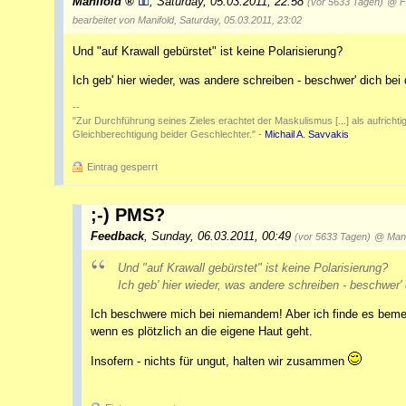
Manifold
,
Saturday, 05.03.2011, 22:58
(vor 5633 Tagen)
@ F
bearbeitet von Manifold, Saturday, 05.03.2011, 23:02
Und "auf Krawall gebürstet" ist keine Polarisierung?
Ich geb' hier wieder, was andere schreiben - beschwer' dich bei
--
"Zur Durchführung seines Zieles erachtet der Maskulismus [...] als aufrichtig 
Gleichberechtigung beider Geschlechter." -
Michail A. Savvakis
Eintrag gesperrt
;-) PMS?
Feedback
,
Sunday, 06.03.2011, 00:49
(vor 5633 Tagen)
@ Mani
Und "auf Krawall gebürstet" ist keine Polarisierung?
Ich geb' hier wieder, was andere schreiben - beschwer'
Ich beschwere mich bei niemandem! Aber ich finde es beme
wenn es plötzlich an die eigene Haut geht.
Insofern - nichts für ungut, halten wir zusammen