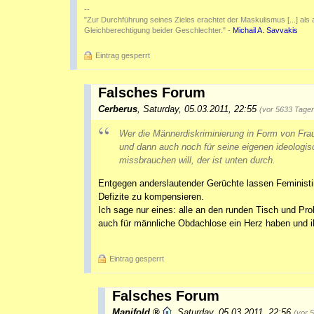
--
"Zur Durchführung seines Zieles erachtet der Maskulismus [...] als au
Gleichberechtigung beider Geschlechter." -
Michail A. Savvakis
Eintrag gesperrt
Falsches Forum
Cerberus
,
Saturday, 05.03.2011, 22:55
(vor 5633 Tage
Wer die Männerdiskriminierung in Form von Fra
und dann auch noch für seine eigenen ideologi
missbrauchen will, der ist unten durch.
Entgegen anderslautender Gerüchte lassen Feministi
Defizite zu kompensieren.
Ich sage nur eines: alle an den runden Tisch und Pr
auch für männliche Obdachlose ein Herz haben und 
Eintrag gesperrt
Falsches Forum
Manifold
,
Saturday, 05.03.2011, 22:56
(vor 