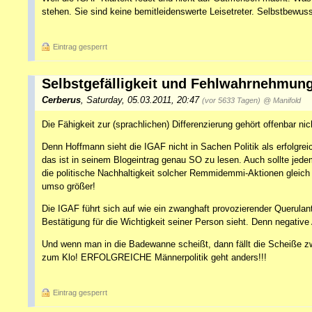
stehen. Sie sind keine bemitleidenswerte Leisetreter. Selbstbewu
Eintrag gesperrt
Selbstgefälligkeit und Fehlwahrnehmun
Cerberus
,
Saturday, 05.03.2011, 20:47
(vor 5633 Tagen)
@ Manifold
Die Fähigkeit zur (sprachlichen) Differenzierung gehört offenbar ni
Denn Hoffmann sieht die IGAF nicht in Sachen Politik als erfolgrei
das ist in seinem Blogeintrag genau SO zu lesen. Auch sollte jede
die politische Nachhaltigkeit solcher Remmidemmi-Aktionen gleich
umso größer!
Die IGAF führt sich auf wie ein zwanghaft provozierender Querulan
Bestätigung für die Wichtigkeit seiner Person sieht. Denn negativ
Und wenn man in die Badewanne scheißt, dann fällt die Scheiße zw
zum Klo! ERFOLGREICHE Männerpolitik geht anders!!!
Eintrag gesperrt