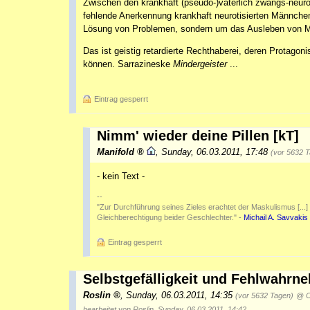
Zwischen den krankhaft (pseudo-)väterlich zwangs-neur
fehlende Anerkennung krankhaft neurotisierten Männche
Lösung von Problemen, sondern um das Ausleben von Mi
Das ist geistig retardierte Rechthaberei, deren Protagoni
können. Sarrazineske
Mindergeister
...
Eintrag gesperrt
Nimm' wieder deine Pillen [kT]
Manifold
,
Sunday, 06.03.2011, 17:48
(vor 5632 
- kein Text -
--
"Zur Durchführung seines Zieles erachtet der Maskulismus [...] al
Gleichberechtigung beider Geschlechter." -
Michail A. Savvakis
Eintrag gesperrt
Selbstgefälligkeit und Fehlwahr
Roslin
,
Sunday, 06.03.2011, 14:35
(vor 5632 Tagen)
@ C
bearbeitet von Roslin, Sunday, 06.03.2011, 14:42