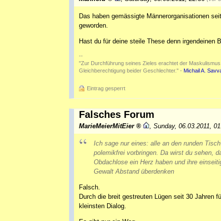
Das haben gemässigte Männerorganisationen seit 
geworden.
Hast du für deine steile These denn irgendeinen 
--
"Zur Durchführung seines Zieles erachtet der Maskulismus [...
Gleichberechtigung beider Geschlechter." -
Michail A. Savv
Eintrag gesperrt
Falsches Forum
MarieMeierMitEier
,
Sunday, 06.03.2011, 0
Ich sage nur eines: alle an den runden Tisc
polemikfrei vorbringen. Da wirst du sehen, 
Obdachlose ein Herz haben und ihre einsei
Gewalt Abstand überdenken
Falsch.
Durch die breit gestreuten Lügen seit 30 Jahren
kleinsten Dialog.