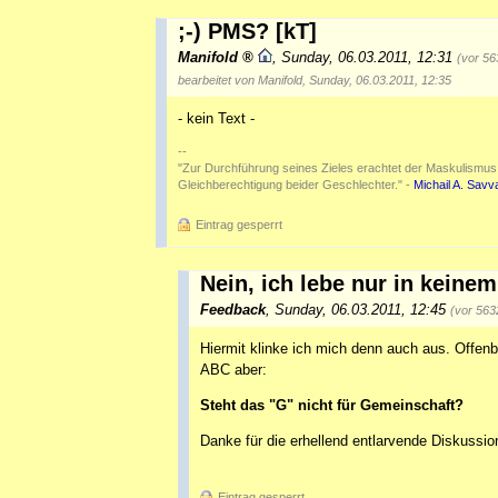
;-) PMS? [kT]
Manifold
,
Sunday, 06.03.2011, 12:31
(vor 56
bearbeitet von Manifold, Sunday, 06.03.2011, 12:35
- kein Text -
--
"Zur Durchführung seines Zieles erachtet der Maskulismus [...
Gleichberechtigung beider Geschlechter." -
Michail A. Savv
Eintrag gesperrt
Nein, ich lebe nur in keine
Feedback
,
Sunday, 06.03.2011, 12:45
(vor 563
Hiermit klinke ich mich denn auch aus. Offen
ABC aber:
Steht das "G" nicht für Gemeinschaft?
Danke für die erhellend entlarvende Diskussio
Eintrag gesperrt