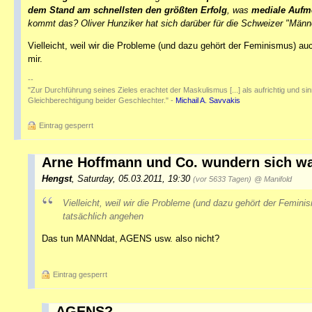
dem Stand am schnellsten den größten Erfolg
, was
mediale Aufm
kommt das? Oliver Hunziker hat sich darüber für die Schweizer "Män
Vielleicht, weil wir die Probleme (und dazu gehört der Feminismus) au
mir.
--
"Zur Durchführung seines Zieles erachtet der Maskulismus [...] als aufrichtig und sinnv
Gleichberechtigung beider Geschlechter." -
Michail A. Savvakis
Eintrag gesperrt
Arne Hoffmann und Co. wundern sich war
Hengst
,
Saturday, 05.03.2011, 19:30
(vor 5633 Tagen)
@ Manifold
Vielleicht, weil wir die Probleme (und dazu gehört der Femin
tatsächlich angehen
Das tun MANNdat, AGENS usw. also nicht?
Eintrag gesperrt
AGENS?