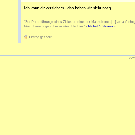
Ich kann dir versichern - das haben wir nicht nötig.
--
"Zur Durchführung seines Zieles erachtet der Maskulismus [...] als aufrichtig 
Gleichberechtigung beider Geschlechter." -
Michail A. Savvakis
Eintrag gesperrt
powe