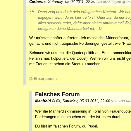
Cerberus
,
Saturday, 05.03.2011, 22:30
(vor 5633 Tagen)
@ De
Dann zeig uns doch dein erfolgreches Kontept. Wir hab
dagegen, wenn du es hier verlikst. Oder bist du nur so
alles schlecht redet, dafür aber nichts unternimmt? Ze
erfolgreich deine Männerarbeit ist. ;-D
Wir müssen sanfter auftreten. Ich meine das Männerforum, 
gemacht und nicht utopische Forderungen gestellt wie "Fr
Schauen wir uns mal die Quotenpolitik an. Es ist sonnenk
Feminismus kolportiert, der Dödel). Wehren wir uns nicht g
mit Frauen ist schon ein Staat zu machen
Eintrag gesperrt
Falsches Forum
Manifold
,
Saturday, 05.03.2011, 22:44
(vor 5633 Tag
Wer die Männerdiskriminierung in Form von Frauenquote
Forderungen missbrauchen will, der ist unten durch.
Du bist im falschen Forum, du Pudel.