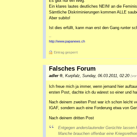
Es gibt nur ein Weg.
Ein klares lautes deutliches NEIN! an die Femini
Sämtliche Diskriminierungen kommen ALLE sauber 
Aber subito!
Ist dies erfüllt, kann man erst den Gang runter sc
--
http://www.papanews.ch
Eintrag gesperrt
Falsches Forum
adler
,
Kurpfalz
,
Sunday, 06.03.2011, 02:20
(vor
Ich freue mich ja immer, wenn jemand hier auftauc
ersten Post, dachte ich du wärest so einer und ha
Nach deinem zweiten Post war ich schon leicht v
IGAF, sondern auch eine Forderung etwa von Ger
Nach deinem dritten Post
Entgegen anderslautender Gerüchte lassen F
Manche brauchen offenbar eine Kriegsrethori