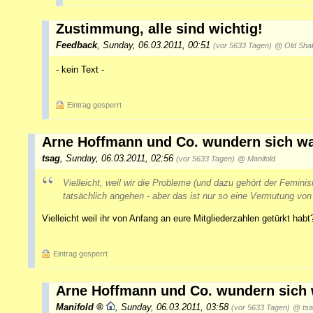
Zustimmung, alle sind wichtig!
Feedback
,
Sunday, 06.03.2011, 00:51
(vor 5633 Tagen)
@ Old Shat
- kein Text -
Eintrag gesperrt
Arne Hoffmann und Co. wundern sich war
tsag
,
Sunday, 06.03.2011, 02:56
(vor 5633 Tagen)
@ Manifold
Vielleicht, weil wir die Probleme (und dazu gehört der Femin
tatsächlich angehen - aber das ist nur so eine Vermutung von
Vielleicht weil ihr von Anfang an eure Mitgliederzahlen getürkt habt
Eintrag gesperrt
Arne Hoffmann und Co. wundern sich w
Manifold
,
Sunday, 06.03.2011, 03:58
(vor 5633 Tagen)
@ ts