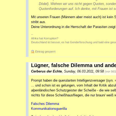
Dödel). Wehren wir uns nicht gegen Quoten, sondern
Quotenforderungen auf. Ich denke, mit Frauen ist 
Mit unseren Frauen (Männern aber meist auch) ist kein St
stribt aus.
Deine Unterordnung in die Herrschaft der Parasiten zeig
--
Afrika hat Korruption?
Deutschland ist besser, es hat Genderforschung und bald eine gese
Eintrag gesperrt
Lügner, falsche Dilemma und and
Cerberus der Echte
,
Sunday, 06.03.2011, 09:58
(vor 563
Prompt haben die querulanten Intelligenzversager (syn.
... und schon ist es gelungen, vom Inhalt der Kritik ab
alpenländischen
Schutzgeister der Scheiße - die wie sel
nichts für diese Scheißhausfliegen, die nur braun/ weiß
Falsches Dilemma
Kommunikationsguerilla