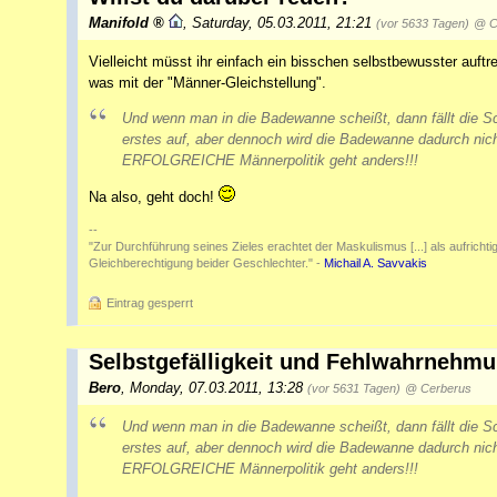
Manifold
,
Saturday, 05.03.2011, 21:21
(vor 5633 Tagen)
@ C
Vielleicht müsst ihr einfach ein bisschen selbstbewusster auft
was mit der "Männer-Gleichstellung".
Und wenn man in die Badewanne scheißt, dann fällt die S
erstes auf, aber dennoch wird die Badewanne dadurch nic
ERFOLGREICHE Männerpolitik geht anders!!!
Na also, geht doch!
--
"Zur Durchführung seines Zieles erachtet der Maskulismus [...] als aufrichtig 
Gleichberechtigung beider Geschlechter." -
Michail A. Savvakis
Eintrag gesperrt
Selbstgefälligkeit und Fehlwahrnehm
Bero
,
Monday, 07.03.2011, 13:28
(vor 5631 Tagen)
@ Cerberus
Und wenn man in die Badewanne scheißt, dann fällt die S
erstes auf, aber dennoch wird die Badewanne dadurch nic
ERFOLGREICHE Männerpolitik geht anders!!!