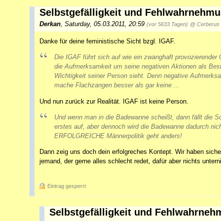
Selbstgefälligkeit und Fehlwahrnehm
Derkan
,
Saturday, 05.03.2011, 20:59
(vor 5633 Tagen)
@ Cerberus
Danke für deine feministische Sicht bzgl. IGAF.
Die IGAF führt sich auf wie ein zwanghaft provozierender 
die Aufmerksamkeit um seine negativen Aktionen als Bestä
Wichtigkeit seiner Person sieht. Denn negative Aufmerksam
mache Flachzangen besser als gar keine ...
Und nun zurück zur Realität. IGAF ist keine Person.
Und wenn man in die Badewanne scheißt, dann fällt die S
erstes auf, aber dennoch wird die Badewanne dadurch nic
ERFOLGREICHE Männerpolitik geht anders!
Dann zeig uns doch dein erfolgreches Kontept. Wir haben sicher
jemand, der gerne alles schlecht redet, dafür aber nichts untern
Eintrag gesperrt
Selbstgefälligkeit und Fehlwahrne