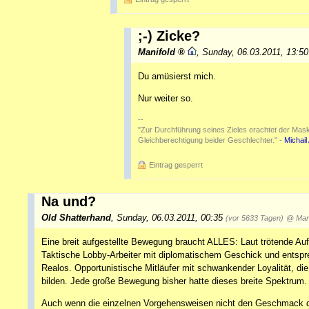
;-) Zicke?
Manifold
,
Sunday, 06.03.2011, 13:5
Du amüsierst mich.
Nur weiter so.
--
"Zur Durchführung seines Zieles erachtet der Maskuli
Gleichberechtigung beider Geschlechter." -
Michail
Eintrag gesperrt
Na und?
Old Shatterhand
,
Sunday, 06.03.2011, 00:35
(vor 5633 Tagen)
@ Mani
Eine breit aufgestellte Bewegung braucht ALLES: Laut trötende Au
Taktische Lobby-Arbeiter mit diplomatischem Geschick und entspre
Realos. Opportunistische Mitläufer mit schwankender Loyalität, di
bilden. Jede große Bewegung bisher hatte dieses breite Spektrum.
Auch wenn die einzelnen Vorgehensweisen nicht den Geschmack de