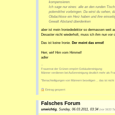
kompensieren.
Ich sage nur eines: alle an den runden Tisc
polemikfrei vorbringen. Da wirst du sehen, 
Obdachlose ein Herz haben und ihre einsei
Gewalt Abstand überdenken
aber ist mein Ironiededektor so dermassen weit 
Desaster nicht wiederholt, muss ich ihm nun vor 
Das ist keine Ironie.
Der meint das ernst!
Herr, wirf Hirn vom Himmel!
adler
--
Frauenrat der Grünen empört-Gebäudereinigung:
Männer verdienen bei Außenreinigung deutlich mehr als Fra
"Benachteiligungen von Männern beseitigen ... das ist nicht
Eintrag gesperrt
Falsches Forum
unwichtig
,
Sunday, 06.03.2011, 03:34
(vor 5633 T