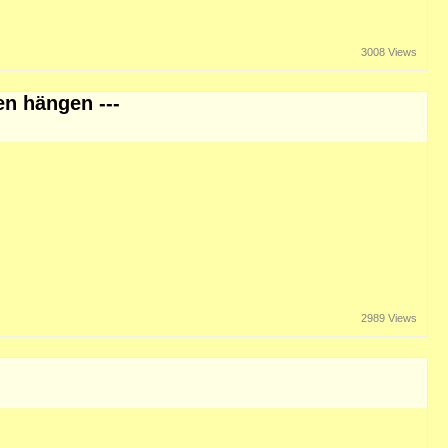
3008 Views
n hängen ---
2989 Views