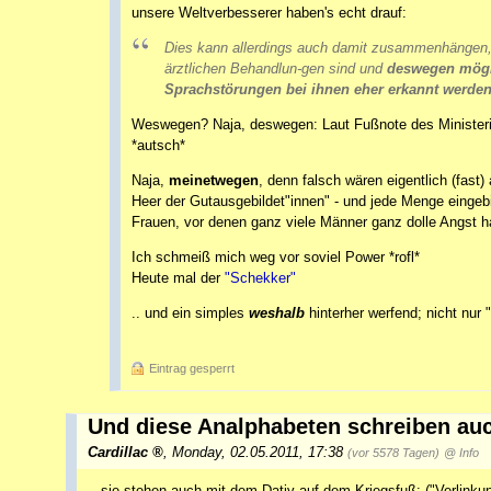
unsere Weltverbesserer haben's echt drauf:
Dies kann allerdings auch damit zusammenhängen, 
ärztlichen Behandlun-gen sind und
deswegen mögl
Sprachstörungen bei ihnen eher erkannt werden
Weswegen? Naja, deswegen: Laut Fußnote des Ministeri
*autsch*
Naja,
meinetwegen
, denn falsch wären eigentlich (fast
Heer der Gutausgebildet"innen" - und jede Menge eingeb
Frauen, vor denen ganz viele Männer ganz dolle Angst h
Ich schmeiß mich weg vor soviel Power *rofl*
Heute mal der
"Schekker"
.. und ein simples
weshalb
hinterher werfend; nicht nur
Eintrag gesperrt
Und diese Analphabeten schreiben au
Cardillac
,
Monday, 02.05.2011, 17:38
(vor 5578 Tagen)
@ Info
...sie stehen auch mit dem Dativ auf dem Kriegsfuß: ("Verlinkun