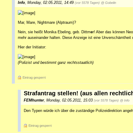
Info
,
Monday, 02.05.2011, 14:49
(vor 5578 Tagen)
@ Gobelin
Mar, Mare, Nightmare (Alptraum)?
Nein, sie heißt Monika Ebeling, geb. Dittm
e
r! Aber das können Neo
mehr auseinander halten. Diese Anzeige ist eine Unverschämtheit 
Hier der Initiator:
(Polizist und bestimmt ganz rechtsstaatlich)
Eintrag gesperrt
Strafantrag stellen! (aus allen rechtli
FEMhunter
,
Monday, 02.05.2011, 15:03
(vor 5578 Tagen)
@ Info
Den Typen würde ich über die zuständige Polizeidirektion angehe
Eintrag gesperrt