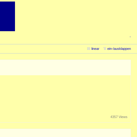
-
linear
ein-/ausklappen
4357 Views