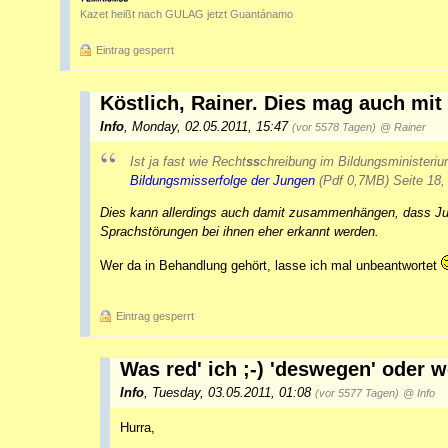
Kazet heißt nach GULAG jetzt Guantánamo
Eintrag gesperrt
Köstlich, Rainer. Dies mag auch mi
Info
,
Monday, 02.05.2011, 15:47
(vor 5578 Tagen)
@ Rainer
Ist ja fast wie Recht
ss
chreibung im Bildungsministeriu
Bildungsmisserfolge der Jungen
(Pdf 0,7MB) Seite 18,
Dies kann allerdings auch damit zusammenhängen, dass Jun
Sprachstörungen bei ihnen eher erkannt werden.
Wer da in Behandlung gehört, lasse ich mal unbeantwortet
Eintrag gesperrt
Was red' ich ;-) 'deswegen' oder
Info
,
Tuesday, 03.05.2011, 01:08
(vor 5577 Tagen)
@ Info
Hurra,