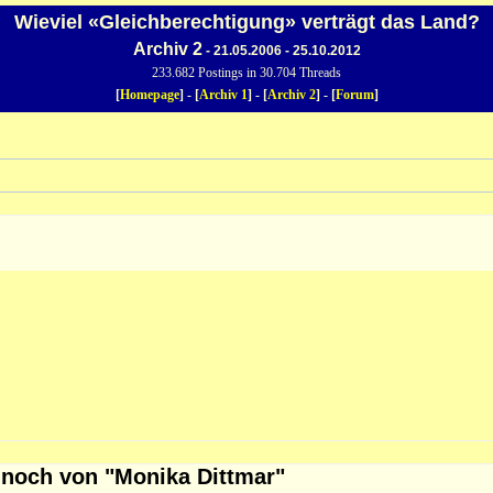
Wieviel «Gleichberechtigung» verträgt das Land?
Archiv 2
- 21.05.2006 - 25.10.2012
233.682 Postings in 30.704 Threads
[
Homepage
] - [
Archiv 1
] - [
Archiv 2
] - [
Forum
]
 noch von "Monika Dittmar"