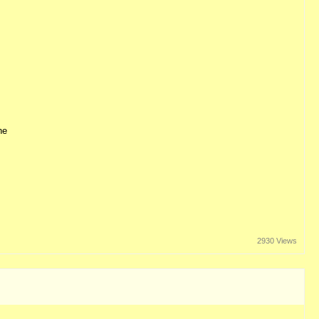
he
2930 Views