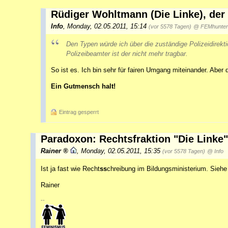
Rüdiger Wohltmann (Die Linke), der
Info
,
Monday, 02.05.2011, 15:14
(vor 5578 Tagen)
@ FEMhunter
Den Typen würde ich über die zuständige Polizeidirekt
Polizeibeamter ist der nicht mehr tragbar.
So ist es. Ich bin sehr für fairen Umgang miteinander. Aber d
Ein Gutmensch halt!
Eintrag gesperrt
Paradoxon: Rechtsfraktion "Die Linke"
Rainer
,
Monday, 02.05.2011, 15:35
(vor 5578 Tagen)
@ Info
Ist ja fast wie Recht
ss
chreibung im Bildungsministerium. Sieh
Rainer
--