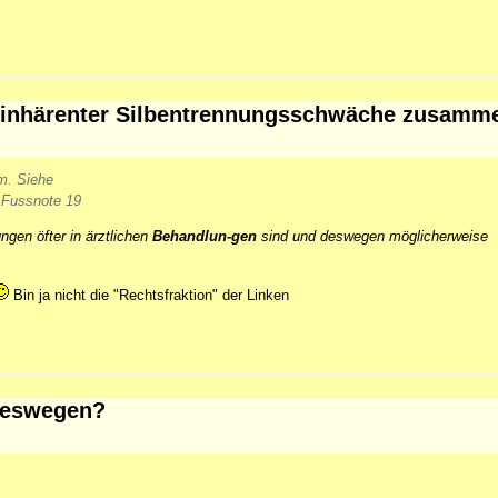
t inhärenter Silbentrennungsschwäche zusamme
m. Siehe
 Fussnote 19
gen öfter in ärztlichen
Behandlun-gen
sind und deswegen möglicherweise
Bin ja nicht die "Rechtsfraktion" der Linken
 weswegen?