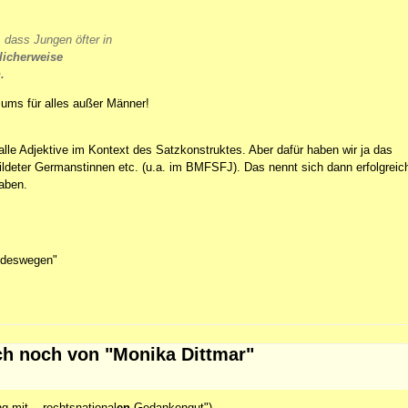
dass Jungen öfter in
icherweise
.
ums für alles außer Männer!
) alle Adjektive im Kontext des Satzkonstruktes. Aber dafür haben wir ja das
ildeter Germanstinnen etc. (u.a. im BMFSFJ). Das nennt sich dann erfolgreic
aben.
 "deswegen"
ch noch von "Monika Dittmar"
g mit... rechtsnational
en
Gedankengut")