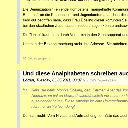
Die Denunziation "Fehlende Kompetenz, mangelhafte Kommunikati
Botschaft an die Frauenhaus- und Jugendamtsmafia, dass diese 
sehr gut begriffen habe, dass Frau Ebeling dieser korrupten Seil
bei den staatlichen Zuschüssen niederschlagen könnte undsowei
Die "Linke" kauft sich durch Verrat ein in den Staatsapparat und
Unten in der Bekanntmachung steht ihre Adresse. Sie möchte
Eintrag gesperrt
Und diese Analphabeten schreiben au
Logan
,
Tuesday, 03.05.2011, 03:07
(vor 5577 Tagen)
@ Info
Nein, sie heißt Monika Ebeling, geb. Dittm
e
r! Aber das kö
Neonazis im linken Gewand wahrscheinlich vor feuchten 
auseinander halten. Diese Anzeige ist eine Unverschämthe
nicht nur an Verleumdung!
Du hast recht. Vom Niveau und Aufmachung her hätte das a