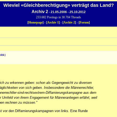
Wieviel «Gleichberechtigung» verträgt das Land?
Archiv 2
- 21.05.2006 - 25.10.2012
233.682 Postings in 30.704 Threads
[
Homepage
] - [
Archiv 1
] - [
Archiv 2
] - [
Forum
]
litik)
lich zu erkennen geben: schon als Gegengewicht zu diversen
glichkeiten von sich geben. Insbesondere die Männerrechtler,
ännerrechtler-sind-rechtsextrem-Diffamierungskampagne aus dem
 Umfeld von ihrem Engagement für Männeranliegen erfährt, weil
onen rechnen zu müssen."
gst vor den Diffamierungskampagnen von links. Eine Runde