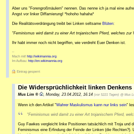
Aber uns "Forengroßmäulern" nennen. Das nenne ich ja mal eine aufre
Angst vor linker Diffamierung! *hohoho hahaha*
Die Realitätsverdrängung treibt bei Linken seltsame
Blüten
:
"Feminismus wird damit zu einer Art trojanischem Pferd, welches zur 
Ihr habt immer noch nicht begriffen, wie verdreht Euer Denken ist.
--
Mach mit!
http://wikimannia.org
Im Aufbau:
http://en.wikimannia.org
Eintrag gesperrt
Die Widersprüchlichkeit linken Denkens
Mus Lim
,
Monday, 23.04.2012, 16:14
(vor 5221 Tagen)
@ Mus L
Wenn ich den Artikel "
Wahrer Maskulismus kann nur links sein
" le
"Feminismus wird damit zu einer Art trojanischem Pferd, welc
Guy Fawkes vergleicht linke Positionen tatsächlich mit Troja und 
Feminismus eine Erfindung der Feinde der Linken (die Rechten?).