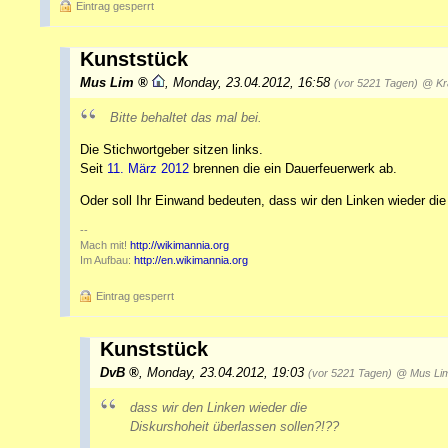
Eintrag gesperrt
Kunststück
Mus Lim
,
Monday, 23.04.2012, 16:58
(vor 5221 Tagen)
@ Kr
Bitte behaltet das mal bei.
Die Stichwortgeber sitzen links.
Seit
11. März 2012
brennen die ein Dauerfeuerwerk ab.
Oder soll Ihr Einwand bedeuten, dass wir den Linken wieder die
--
Mach mit!
http://wikimannia.org
Im Aufbau:
http://en.wikimannia.org
Eintrag gesperrt
Kunststück
DvB
,
Monday, 23.04.2012, 19:03
(vor 5221 Tagen)
@ Mus Li
dass wir den Linken wieder die
Diskurshoheit überlassen sollen?!??