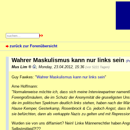
zurück zur Forenübersicht
Wahrer Maskulismus kann nur links sein
(Po
Mus Lim
,
Monday, 23.04.2012, 15:36
(vor 5221 Tagen)
Guy Fawkes: "
Wahrer Maskulismus kann nur links sein
"
Arne Hoffmann:
"Normalerweise möchte ich, dass sich meine Interviewpartner nament
Forengroßmäulern, die im Schutz der Anonymität die gruseligsten Unsä
die im politischen Spektrum deutlich links stehen, haben nach der M
Hause Kemper, Gesterkamp, Rosenbrock & Co. jedoch Angst, dass ihr
sie befürchten, dann als verkappte Nazis zu gelten und mit Repressi
Wurden sie von uns diffamiert? Nein! Linke Männerrechtler haben An
Selbstmitleid?!??