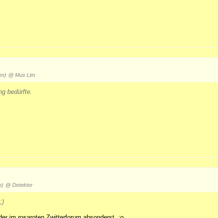
en)
@ Mus Lim
g bedürfte.
n)
@ Detektor
;)
er im rosaroten Zwitterforum absonderst. :o