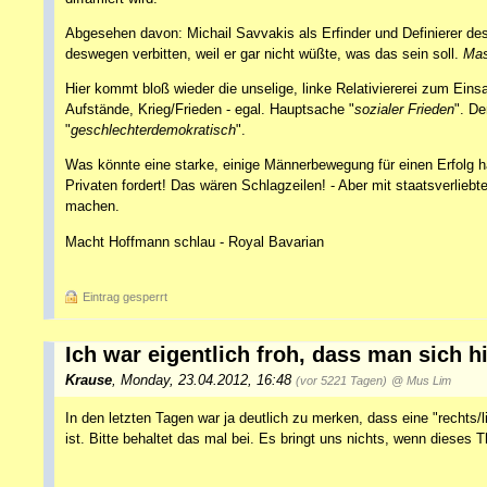
Abgesehen davon: Michail Savvakis als Erfinder und Definierer de
deswegen verbitten, weil er gar nicht wüßte, was das sein soll.
Mas
Hier kommt bloß wieder die unselige, linke Relativiererei zum Eins
Aufstände, Krieg/Frieden - egal. Hauptsache "
sozialer Frieden
". D
"
geschlechterdemokratisch
".
Was könnte eine starke, einige Männerbewegung für einen Erfolg 
Privaten fordert! Das wären Schlagzeilen! - Aber mit staatsverlieb
machen.
Macht Hoffmann schlau - Royal Bavarian
Eintrag gesperrt
Ich war eigentlich froh, dass man sich 
Krause
,
Monday, 23.04.2012, 16:48
(vor 5221 Tagen)
@ Mus Lim
In den letzten Tagen war ja deutlich zu merken, dass eine "recht
ist. Bitte behaltet das mal bei. Es bringt uns nichts, wenn diese