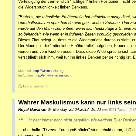
Verteidigung der vermeintlich "richtigen" linken Positionen, nicht 
die Widersprüchlichkeit linken Denkens.
"Erstens, die männliche Ernährerrolle hat mitnichten ausgedient, w
Unterhaltssklaven sprechen da eine ganz andere Sprache. Und zwei
wurde auf den Mann zementiert; wenn sich heutzutage z.B. eine Fam
so behandelt, wie wenn er in früheren Zeiten schuldig geschieden 
Dieses Zitat belegt ja, dass er die Widersprüche durchaus sieht, er 
Der Mann soll die "männliche Ernährerrolle" aufgeben, Frauen sollen
werden und vom Kuchen essen. Dass diese Widersprüche sich aus
verschließt sich ihm, weil für ihn linkes Denken per se richtig is
--
Mach mit!
http://wikimannia.org
Im Aufbau:
http://en.wikimannia.org
Eintrag gesperrt
Wahrer Maskulismus kann nur links sein
Royal Bavarian
,
Monday, 23.04.2012, 16:33
(vor 5221 Tagen)
@ M
Ihr habt immer noch nicht begriffen, wie verdreht Euer Denken 
... aber hallo. "Diverse Forengroßmäuler" sind schuld daran, daß d
diffamiert wird.