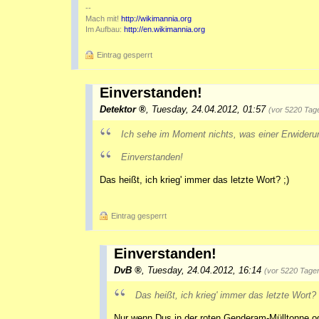
--
Mach mit!
http://wikimannia.org
Im Aufbau:
http://en.wikimannia.org
Eintrag gesperrt
Einverstanden!
Detektor
,
Tuesday, 24.04.2012, 01:57
(vor 5220 Tag
Ich sehe im Moment nichts, was einer Erwiderun
Einverstanden!
Das heißt, ich krieg' immer das letzte Wort? ;)
Eintrag gesperrt
Einverstanden!
DvB
,
Tuesday, 24.04.2012, 16:14
(vor 5220 Tage
Das heißt, ich krieg' immer das letzte Wort? 
Nur wenn Dus in der roten Genderam-Mülltonne od