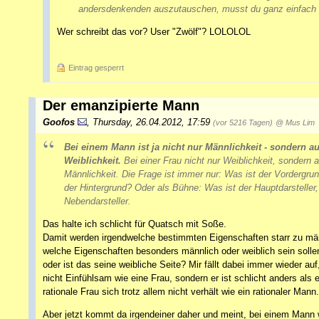
andersdenkenden auszutauschen, musst du ganz einfach 
Wer schreibt das vor? User "Zwölf"? LOLOLOL
Eintrag gesperrt
Der emanzipierte Mann
Goofos
,
Thursday, 26.04.2012, 17:59
(vor 5216 Tagen)
@ Mus Lim
Bei einem Mann ist ja nicht nur Männlichkeit - sondern a
Weiblichkeit.
Bei einer Frau nicht nur Weiblichkeit, sondern 
Männlichkeit. Die Frage ist immer nur: Was ist der Vordergrun
der Hintergrund? Oder als Bühne: Was ist der Hauptdarsteller
Nebendarsteller.
Das halte ich schlicht für Quatsch mit Soße.
Damit werden irgendwelche bestimmten Eigenschaften starr zu männ
welche Eigenschaften besonders männlich oder weiblich sein sollen
oder ist das seine weibliche Seite? Mir fällt dabei immer wieder a
nicht Einfühlsam wie eine Frau, sondern er ist schlicht anders al
rationale Frau sich trotz allem nicht verhält wie ein rationaler Mann.
Aber jetzt kommt da irgendeiner daher und meint, bei einem Mann wä