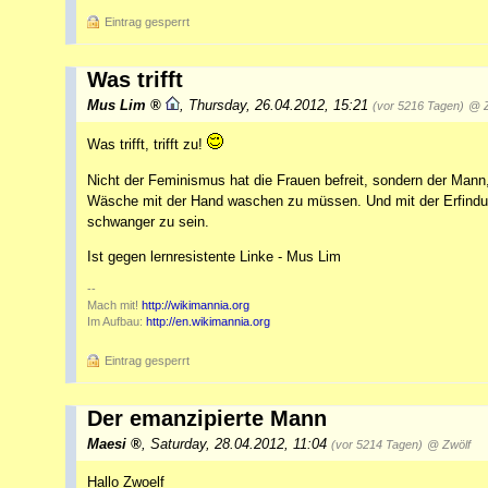
Eintrag gesperrt
Was trifft
Mus Lim
,
Thursday, 26.04.2012, 15:21
(vor 5216 Tagen)
@ Z
Was trifft, trifft zu!
Nicht der Feminismus hat die Frauen befreit, sondern der Mann
Wäsche mit der Hand waschen zu müssen. Und mit der Erfindung 
schwanger zu sein.
Ist gegen lernresistente Linke - Mus Lim
--
Mach mit!
http://wikimannia.org
Im Aufbau:
http://en.wikimannia.org
Eintrag gesperrt
Der emanzipierte Mann
Maesi
,
Saturday, 28.04.2012, 11:04
(vor 5214 Tagen)
@ Zwölf
Hallo Zwoelf