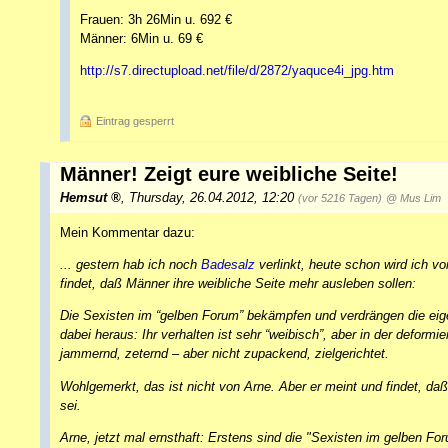
Frauen: 3h 26Min u. 692 €
Männer: 6Min u. 69 €
http://s7.directupload.net/file/d/2872/yaquce4i_jpg.htm
Eintrag gesperrt
Männer! Zeigt eure weibliche Seite!
Hemsut
,
Thursday, 26.04.2012, 12:20
(vor 5216 Tagen)
@ Mus Lim
Mein Kommentar dazu:
... gestern hab ich noch
Badesalz
verlinkt, heute schon wird ich vo
findet, daß Männer ihre weibliche Seite mehr ausleben sollen:
Die Sexisten im “gelben Forum” bekämpfen und verdrängen die eige
dabei heraus: Ihr verhalten ist sehr “weibisch”, aber in der deform
jammernd, zeternd – aber nicht zupackend, zielgerichtet.
Wohlgemerkt, das ist nicht von Arne. Aber er meint und findet, daß 
sei.
Arne, jetzt mal ernsthaft: Erstens sind die "Sexisten im gelben F