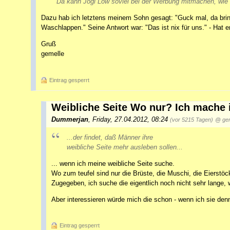
Da kann Jogi Löw soviel bei der Werbung mitmachen, wie er 
Dazu hab ich letztens meinem Sohn gesagt: "Guck mal, da brin
Waschlappen." Seine Antwort war: "Das ist nix für uns." - Hat e
Gruß
gemelle
Eintrag gesperrt
Weibliche Seite Wo nur? Ich mache
Dummerjan
,
Friday, 27.04.2012, 08:24
(vor 5215 Tagen)
@ gem
...der findet, daß Männer ihre
weibliche Seite mehr ausleben sollen...
... wenn ich meine weibliche Seite suche.
Wo zum teufel sind nur die Brüste, die Muschi, die Eierst
Zugegeben, ich suche die eigentlich noch nicht sehr lange,
Aber interessieren würde mich die schon - wenn ich sie denn
Eintrag gesperrt