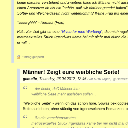
beide darunter verstehen) und zweitens kann ich Männer nicht ausst
einen Anraunzer ab als ein "schön, daß wir darüber geredet haben"
Softie- und Weicheidasein nicht weiterkommt? Keine Frau will eine
*aaaarghhh* - Hemsut (Frau)
P.S.: Zur Zeit gibt es eine
"Nivea-for-men-Werbung"
, die mich rege
metrosexuelles Stück Irgendwas käme bei mir nicht mal durch die
er will...
Eintrag gesperrt
Männer! Zeigt eure weibliche Seite!
gemelle
,
Thursday, 26.04.2012, 12:46
(vor 5216 Tagen)
@ Hemsut
...der findet, daß Männer ihre
weibliche Seite mehr ausleben sollen...
"Weibliche Seite" - wenn ich das schon höre. Sowas beklopptes
Seite auslebten, ohne ständig von irgendwelchem Femanzen- 
...So ein verachtenswertes,
metrosexuelles Stück Irgendwas käme bei mir nicht mal d