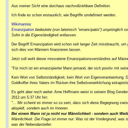
Aus meiner Sicht eine durchaus nachvollziehbare Definition.
Ich finde es schon erstaunlich, wie Begriffe umdefiniert werden.
Wikimannia
:
Emanzipation
bedeutete (von lateinisch "emancipatio") ursprünglich s
Sohn in die Eigenständigkeit entlassen.
Der Begriff Emanzipation wird schon seit langer Zeit missbraucht, u
sich dies von Männern finanzieren lassen.
Jetzt soll wohl dieser missratene Emanzipationsverständnis auf Männe
"Für mich ist ein emanzipierter Mann jemand, der sich positiv mit seiner
Kein Wort von Selbstständigkeit, kein Wort von Eigenverantwortung. D
Goldkoffer ihres Vaters im Rücken ihre Selbstverwirklichung eskapisti
Es geht aber noch weiter. Arne Hoffmann weist in seinem Blog Gendera
2012 um 5:37 Uhr hin:
"... Mir scheint es immer so zu sein, dass sich diese Begegnung zw
abspielt, sondern auch im Inneren.
Bei einem Mann ist ja nicht nur Männlichkeit - sondern auch Weibl
Männlichkeit. Die Frage ist immer nur: Was ist der Vordergrund, was is
was der Nebendarsteller.