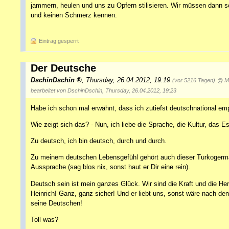
jammern, heulen und uns zu Opfern stilisieren. Wir müssen dann sch
und keinen Schmerz kennen.
Eintrag gesperrt
Der Deutsche
DschinDschin
,
Thursday, 26.04.2012, 19:19
(vor 5216 Tagen)
@ M
bearbeitet von DschinDschin, Thursday, 26.04.2012, 19:23
Habe ich schon mal erwähnt, dass ich zutiefst deutschnational em
Wie zeigt sich das? - Nun, ich liebe die Sprache, die Kultur, das E
Zu deutsch, ich bin deutsch, durch und durch.
Zu meinem deutschen Lebensgefühl gehört auch dieser Turkogerma
Aussprache (sag blos nix, sonst haut er Dir eine rein).
Deutsch sein ist mein ganzes Glück. Wir sind die Kraft und die Her
Heinrich! Ganz, ganz sicher! Und er liebt uns, sonst wäre nach de
seine Deutschen!
Toll was?