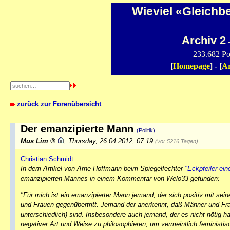
Wieviel «Gleichb
Archiv 2
-
233.682 Po
[
Homepage
] - [
Ar
zurück zur Forenübersicht
Der emanzipierte Mann
(Politik)
Mus Lim
,
Thursday, 26.04.2012, 07:19
(vor 5216 Tagen)
Christian Schmidt
:
In dem Artikel von Arne Hoffmann beim Spiegelfechter
"Eckpfeiler ein
emanzipierten Mannes in einem Kommentar von Welo33 gefunden:
"Für mich ist ein emanzipierter Mann jemand, der sich positiv mit sei
und Frauen gegenübertritt. Jemand der anerkennt, daß Männer und Frau
unterschiedlich) sind. Insbesondere auch jemand, der es nicht nötig ha
negativer Art und Weise zu philosophieren, um vermeintlich feministisc