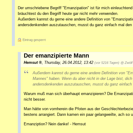
Der umschriebene Begriff "Emanzipation" ist für mich einleuchten
bräuchtest du den Begriff heute gar nicht mehr verwenden.
Außerdem kannst du gerne eine andere Definition von "Emanzipatio
andersdenkenden auszutauschen, musst du ganz einfach mal den 
Eintrag gesperrt
Der emanzipierte Mann
Hemsut
,
Thursday, 26.04.2012, 13:42
(vor 5216 Tagen)
@ Zwölf
Außerdem kannst du gerne eine andere Definition von "Em
Mannes" haben. Wenn du aber nicht in der Lage bist, dich
andersdenkenden auszutauschen, musst du ganz einfach 
Warum muß man sich überhaupt emanzipieren? Die Emanzipation 
nicht besser.
Man hätte von vornherein die Pfoten aus der Geschlechterbezi
bestens arrangiert. Dann kamen ein paar gelangweilte, ach so u
Emanziption? Nein danke! - Hemsut