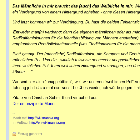
Das Männliche in mir braucht das (auch) das Weibliche in mir.
Wie
ein Vordergrund von einem Hintergrund abheben - ohne diesen Hinterg
Und jetzt kommen wir zur Verdrängung. Du hast die beiden Fehlentwick
'Entweder man(n) verdrängt dann die eigenen männlichen oder als män
Radikalfeministinnen für die Identitätsbildung von Männern anstreben
empfundenen Persönlichkeitsanteile (was Traditionalisten für die männl
Platt gesagt: Der (männliche) Radikalfeminist, die Kempers und Gers
männlichen Pol. Und die - wirklich teilweise seeeeeehr unappetittlich
ihren weiblichen Pol. Ihren weiblichen Hintergrund sozusagen, aus dem
könnte. ..."
Wir sind hier also "unappetittlich", weil wir unseren "weiblichen Pol" v
Ich sag jetzt dazu mal nix, sonst heißt es wieder, ich würde gegen Lin
Zitate von Christian Schmidt und virtual-cd aus:
Der emanzipierte Mann
--
Mach mit!
http://wikimannia.org
Im Aufbau:
http://en.wikimannia.org
Eintrag gesperrt