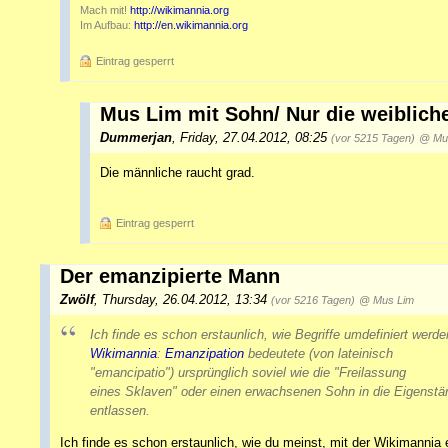
Mach mit!
http://wikimannia.org
Im Aufbau:
http://en.wikimannia.org
Eintrag gesperrt
Mus Lim mit Sohn/ Nur die weibliche
Dummerjan
,
Friday, 27.04.2012, 08:25
(vor 5215 Tagen)
@ Mu
Die männliche raucht grad.
Eintrag gesperrt
Der emanzipierte Mann
Zwölf
,
Thursday, 26.04.2012, 13:34
(vor 5216 Tagen)
@ Mus Lim
Ich finde es schon erstaunlich, wie Begriffe umdefiniert werde
Wikimannia
:
Emanzipation
bedeutete (von lateinisch
"emancipatio") ursprünglich soviel wie die "Freilassung
eines Sklaven" oder einen erwachsenen Sohn in die Eigenstän
entlassen.
Ich finde es schon erstaunlich, wie du meinst, mit der Wikimannia 