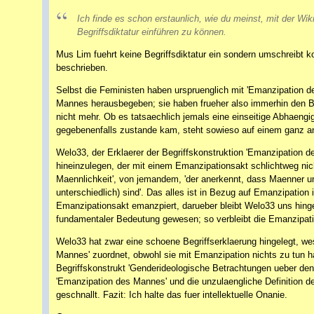
Ich finde es schon erstaunlich, wie du meinst, mit der Wi
Begriffsdiktatur einführen zu können.
Mus Lim fuehrt keine Begriffsdiktatur ein sondern umschreibt 
beschrieben.
Selbst die Feministen haben urspruenglich mit 'Emanzipation d
Mannes herausbegeben; sie haben frueher also immerhin den Beg
nicht mehr. Ob es tatsaechlich jemals eine einseitige Abhaeng
gegebenenfalls zustande kam, steht sowieso auf einem ganz an
Welo33, der Erklaerer der Begriffskonstruktion 'Emanzipation 
hineinzulegen, der mit einem Emanzipationsakt schlichtweg nichts
Maennlichkeit', von jemandem, 'der anerkennt, dass Maenner und
unterschiedlich) sind'. Das alles ist in Bezug auf Emanzipatio
Emanzipationsakt emanzpiert, darueber bleibt Welo33 uns hing
fundamentaler Bedeutung gewesen; so verbleibt die Emanzipati
Welo33 hat zwar eine schoene Begriffserklaerung hingelegt, we
Mannes' zuordnet, obwohl sie mit Emanzipation nichts zu tun hat
Begriffskonstrukt 'Genderideologische Betrachtungen ueber de
'Emanzipation des Mannes' und die unzulaengliche Definition de
geschnallt. Fazit: Ich halte das fuer intellektuelle Onanie.