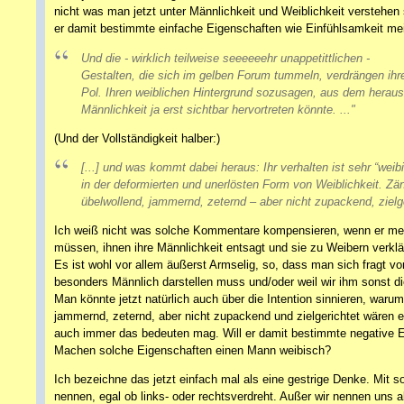
nicht was man jetzt unter Männlichkeit und Weiblichkeit verstehe
er damit bestimmte einfache Eigenschaften wie Einfühlsamkeit mei
Und die - wirklich teilweise seeeeeehr unappetittlichen -
Gestalten, die sich im gelben Forum tummeln, verdrängen ihr
Pol. Ihren weiblichen Hintergrund sozusagen, aus dem heraus
Männlichkeit ja erst sichtbar hervortreten könnte. ..."
(Und der Vollständigkeit halber:)
[...] und was kommt dabei heraus: Ihr verhalten ist sehr “weib
in der deformierten und unerlösten Form von Weiblichkeit. Zä
übelwollend, jammernd, zeternd – aber nicht zupackend, zielge
Ich weiß nicht was solche Kommentare kompensieren, wenn er mein
müssen, ihnen ihre Männlichkeit entsagt und sie zu Weibern verkl
Es ist wohl vor allem äußerst Armselig, so, dass man sich fragt v
besonders Männlich darstellen muss und/oder weil wir ihm sonst 
Man könnte jetzt natürlich auch über die Intention sinnieren, waru
jammernd, zeternd, aber nicht zupackend und zielgerichtet wären 
auch immer das bedeuten mag. Will er damit bestimmte negative Ei
Machen solche Eigenschaften einen Mann weibisch?
Ich bezeichne das jetzt einfach mal als eine gestrige Denke. Mit 
nennen, egal ob links- oder rechtsverdreht. Außer wir nennen uns a