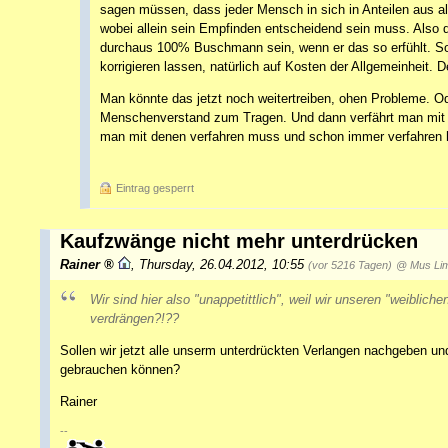
sagen müssen, dass jeder Mensch in sich in Anteilen aus a
wobei allein sein Empfinden entscheidend sein muss. Also 
durchaus 100% Buschmann sein, wenn er das so erfühlt. So
korrigieren lassen, natürlich auf Kosten der Allgemeinheit. D
Man könnte das jetzt noch weitertreiben, ohen Probleme. 
Menschenverstand zum Tragen. Und dann verfährt man mit 
man mit denen verfahren muss und schon immer verfahren 
Eintrag gesperrt
Kaufzwänge nicht mehr unterdrücken
Rainer
,
Thursday, 26.04.2012, 10:55
(vor 5216 Tagen)
@ Mus Li
Wir sind hier also "unappetittlich", weil wir unseren "weibliche
verdrängen?!??
Sollen wir jetzt alle unserm unterdrückten Verlangen nachgeben u
gebrauchen können?
Rainer
--