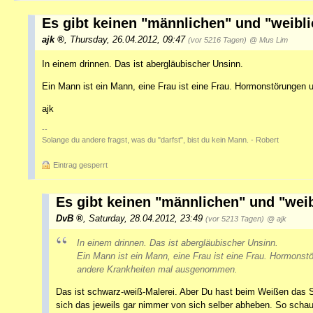
Es gibt keinen "männlichen" und "weibli
ajk
,
Thursday, 26.04.2012, 09:47
(vor 5216 Tagen)
@ Mus Lim
In einem drinnen. Das ist abergläubischer Unsinn.
Ein Mann ist ein Mann, eine Frau ist eine Frau. Hormonstörunge
ajk
--
Solange du andere fragst, was du "darfst", bist du kein Mann. - Robert
Eintrag gesperrt
Es gibt keinen "männlichen" und "weib
DvB
,
Saturday, 28.04.2012, 23:49
(vor 5213 Tagen)
@ ajk
In einem drinnen. Das ist abergläubischer Unsinn.
Ein Mann ist ein Mann, eine Frau ist eine Frau. Hormonst
andere Krankheiten mal ausgenommen.
Das ist schwarz-weiß-Malerei. Aber Du hast beim Weißen das
sich das jeweils gar nimmer von sich selber abheben. So schau