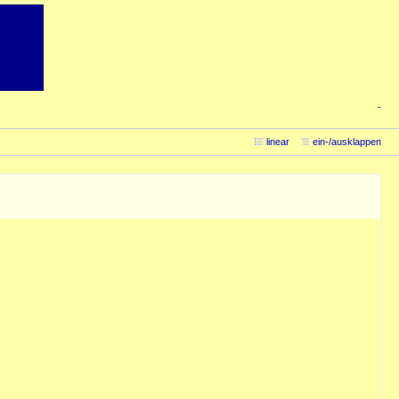
-
linear
ein-/ausklappen