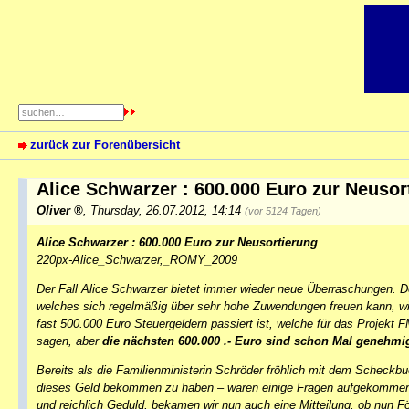
zurück zur Forenübersicht
Alice Schwarzer : 600.000 Euro zur Neuso
Oliver
,
Thursday, 26.07.2012, 14:14
(vor 5124 Tagen)
Alice Schwarzer : 600.000 Euro zur Neusortierung
220px-Alice_Schwarzer,_ROMY_2009
Der Fall Alice Schwarzer bietet immer wieder neue Überraschungen. D
welches sich regelmäßig über sehr hohe Zuwendungen freuen kann, wie
fast 500.000 Euro Steuergeldern passiert ist, welche für das Projekt FM
sagen, aber
die nächsten 600.000 .- Euro sind schon Mal genehmig
Bereits als die Familienministerin Schröder fröhlich mit dem Scheckbu
dieses Geld bekommen zu haben – waren einige Fragen aufgekommen. M
und reichlich Geduld, bekamen wir nun auch eine Mitteilung, ob nun F