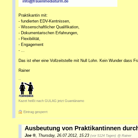
Praktikantin mit:
- fundierten EDV-Kentnissen,
- Wissenschaftlicher Qualifikation,
- Dokumentarischen Erfahrungen,
- Flexibilität,
- Engagement
- ...
Das ist eher eine Vollzeitstelle mit Null Lohn. Kein Wunder dass F
Rainer
--
Kazet heißt nach GULAG jetzt Guantánamo
Eintrag gesperrt
Ausbeutung von Praktikantinnen durc
Joe
,
Thursday, 26.07.2012, 15:23
(vor 5124 Tagen)
@ Rainer