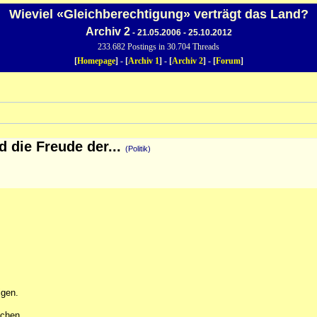
Wieviel «Gleichberechtigung» verträgt das Land?
Archiv 2
- 21.05.2006 - 25.10.2012
233.682 Postings in 30.704 Threads
[
Homepage
] - [
Archiv 1
] - [
Archiv 2
] - [
Forum
]
die Freude der...
(Politik)
.
igen.
chen.