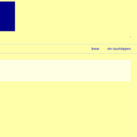
-
linear
ein-/ausklappen