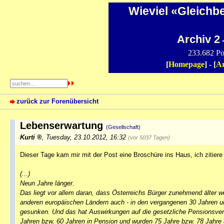
Wieviel «Gleichb
Archiv 2
-
233.682 Po
[
Homepage
] - [
Ar
zurück zur Forenübersicht
Lebenserwartung
(Gesellschaft)
Kurti
,
Tuesday, 23.10.2012, 16:32
(vor 5037 Tagen)
Dieser Tage kam mir mit der Post eine Broschüre ins Haus, ich zitier
(...)
Neun Jahre länger.
Das liegt vor allem daran, dass Österreichs Bürger zunehmend älter we
anderen europäischen Ländern auch - in den vergangenen 30 Jahren um
gesunken. Und das hat Auswirkungen auf die gesetzliche Pensionsve
Jahren bzw. 60 Jahren in Pension und wurden 75 Jahre bzw. 78 Jahre a