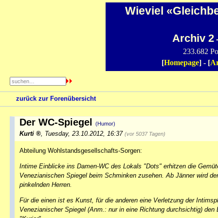
Wieviel «Gleichb
Archiv 2
-
233.682 Po
[
Homepage
] - [
Ar
zurück zur Forenübersicht
Der WC-Spiegel
(Humor)
Kurti
,
Tuesday, 23.10.2012, 16:37
(vor 5037 Tagen)
Abteilung Wohlstandsgesellschafts-Sorgen:
Intime Einblicke ins Damen-WC des Lokals "Dots" erhitzen die Gemüt
Venezianischen Spiegel beim Schminken zusehen. Ab Jänner wird der
pinkelnden Herren.
Für die einen ist es Kunst, für die anderen eine Verletzung der Intimsp
Venezianischer Spiegel (Anm.: nur in eine Richtung durchsichtig) den 