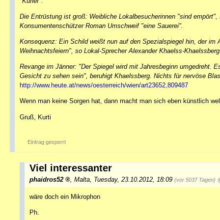
"Kurier".
Die Entrüstung ist groß: Weibliche Lokalbesucherinnen "sind empört", 
Konsumentenschützer Roman Umschweif "eine Sauerei".
Konsequenz: Ein Schild weißt nun auf den Spezialspiegel hin, der im
Weihnachtsfeiern", so Lokal-Sprecher Alexander Khaelss-Khaelssberg
Revange im Jänner: "Der Spiegel wird mit Jahresbeginn umgedreht. Es 
Gesicht zu sehen sein", beruhigt Khaelssberg. Nichts für nervöse Bla
http://www.heute.at/news/oesterreich/wien/art23652,809487
Wenn man keine Sorgen hat, dann macht man sich eben künstlich welc
Gruß, Kurti
Eintrag gesperrt
Viel interessanter
phaidros52
,
Malta
,
Tuesday, 23.10.2012, 18:09
(vor 5037 Tagen)
wäre doch ein Mikrophon
Ph.