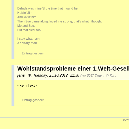
--
Belinda was mine 'til the time that I found her
Holdin' Jim
And lovin' him
Then Sue came along, loved me strong, that's what I thought
Me and Sue,
But that died, too.
I stay what I am
A solitary man
Eintrag gesperrt
Wohlstandsprobleme einer 1.Welt-Gesell
jens_
,
Tuesday, 23.10.2012, 21:38
(vor 5037 Tagen)
@ Kurti
- kein Text -
Eintrag gesperrt
powe