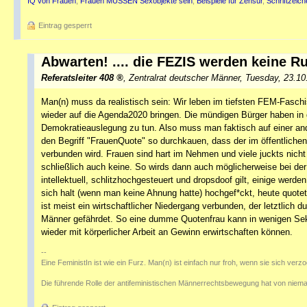
IQ von Frauen
,
Frauen MÜSSEN Sexobjekte sein
,
Beispiele für Zensur
,
Schriftzeic
Eintrag gesperrt
Abwarten! .... die FEZIS werden keine R
Referatsleiter 408
,
Zentralrat deutscher Männer
,
Tuesday, 23.10
Man(n) muss da realistisch sein: Wir leben im tiefsten FEM-Fasch
wieder auf die Agenda2020 bringen. Die mündigen Bürger haben in
Demokratieauslegung zu tun. Also muss man faktisch auf einer a
den Begriff "FrauenQuote" so durchkauen, dass der im öffentlich
verbunden wird. Frauen sind hart im Nehmen und viele juckts nicht 
schließlich auch keine. So wirds dann auch möglicherweise bei der
intellektuell, schlitzhochgesteuert und dropsdoof gilt, einige we
sich halt (wenn man keine Ahnung hatte) hochgef*ckt, heute quotet 
ist meist ein wirtschaftlicher Niedergang verbunden, der letztlich
Männer gefährdet. So eine dumme Quotenfrau kann in wenigen Se
wieder mit körperlicher Arbeit an Gewinn erwirtschaften können.
--
Eine FeministIn ist wie ein Furz. Man(n) ist einfach nur froh, wenn sie sich verz
Die führende Rolle der antifeministischen Männerrechtsbewegung hat von niema