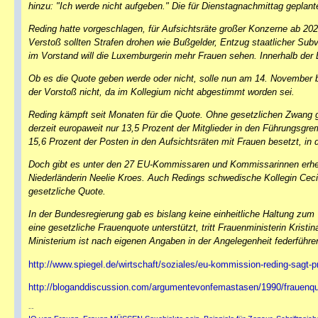
hinzu: "Ich werde nicht aufgeben." Die für Dienstagnachmittag geplan
Reding hatte vorgeschlagen, für Aufsichtsräte großer Konzerne ab 202
Verstoß sollten Strafen drohen wie Bußgelder, Entzug staatlicher Su
im Vorstand will die Luxemburgerin mehr Frauen sehen. Innerhalb der
Ob es die Quote geben werde oder nicht, solle nun am 14. November 
der Vorstoß nicht, da im Kollegium nicht abgestimmt worden sei.
Reding kämpft seit Monaten für die Quote. Ohne gesetzlichen Zwang g
derzeit europaweit nur 13,5 Prozent der Mitglieder in den Führungsg
15,6 Prozent der Posten in den Aufsichtsräten mit Frauen besetzt, in 
Doch gibt es unter den 27 EU-Kommissaren und Kommissarinnen erhebl
Niederländerin Neelie Kroes. Auch Redings schwedische Kollegin Cecil
gesetzliche Quote.
In der Bundesregierung gab es bislang keine einheitliche Haltung zu
eine gesetzliche Frauenquote unterstützt, tritt Frauenministerin Krist
Ministerium ist nach eigenen Angaben in der Angelegenheit federführe
http://www.spiegel.de/wirtschaft/soziales/eu-kommission-reding-sagt-
http://bloganddiscussion.com/argumentevonfemastasen/1990/frauenquo
--