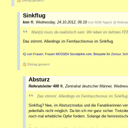
Eintrag gesperrt
Sinkflug
knn
,
Wednesday, 24.10.2012, 06:19
(vor 5036 Tagen)
@ Referats
Man(n) muss da realistisch sein: Wir leben im tiefsten 
Das stimmt. Allerdings im Femfaschismus im Sinkflug.
--
IQ von Frauen
,
Frauen MÜSSEN Sexobjekte sein
,
Beispiele für Zensur
,
Sch
Eintrag gesperrt
Absturz
Referatsleiter 408
,
Zentralrat deutscher Männer
,
Wednesd
Das stimmt. Allerdings im Femfaschismus im Sinkflug
Sinkflug? Nee, im Absturzmodus und die Fanatikerinnen ver
jedenfalls nicht möglich. Da bin ich mir ganz sicher. Trotz
noch mal erhebliche Opfer fordern. Solange die feministisc
--