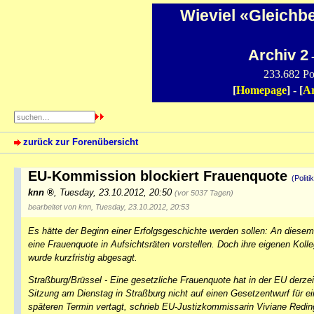
Wieviel «Gleichb
Archiv 2
-
233.682 Po
[
Homepage
] - [
Ar
zurück zur Forenübersicht
EU-Kommission blockiert Frauenquote
(Politik
knn
,
Tuesday, 23.10.2012, 20:50
(vor 5037 Tagen)
bearbeitet von knn, Tuesday, 23.10.2012, 20:53
Es hätte der Beginn einer Erfolgsgeschichte werden sollen: An diesem
eine Frauenquote in Aufsichtsräten vorstellen. Doch ihre eigenen Koll
wurde kurzfristig abgesagt.
Straßburg/Brüssel - Eine gesetzliche Frauenquote hat in der EU derze
Sitzung am Dienstag in Straßburg nicht auf einen Gesetzentwurf für 
späteren Termin vertagt, schrieb EU-Justizkommissarin Viviane Reding