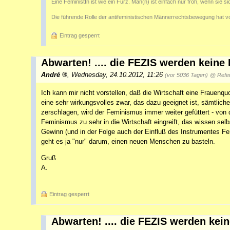
Eine FeministIn ist wie ein Furz. Man(n) ist einfach nur froh, wenn sie s
Die führende Rolle der antifeministischen Männerrechtsbewegung hat v
Eintrag gesperrt
Abwarten! .... die FEZIS werden keine
André
,
Wednesday, 24.10.2012, 11:26
(vor 5036 Tagen)
@ Refer
Ich kann mir nicht vorstellen, daß die Wirtschaft eine Frauenqu
eine sehr wirkungsvolles zwar, das dazu geeignet ist, sämtliche
zerschlagen, wird der Feminismus immer weiter gefüttert - von 
Feminismus zu sehr in die Wirtschaft eingreift, das wissen selb
Gewinn (und in der Folge auch der Einfluß des Instrumentes Fe
geht es ja "nur" darum, einen neuen Menschen zu basteln.
Gruß
A.
Eintrag gesperrt
Abwarten! .... die FEZIS werden kei