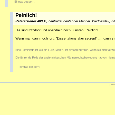
Eintrag gesperrt
Peinlich!
Referatsleiter 408
,
Zentralrat deutscher Männer
,
Wednesday, 24
Die sind rotzdoof und obendrein noch Juristen. Peinlich!
Wenn man dann noch ruft: "Dissertationsfaker setzen!" .... dann s
--
Eine FeministIn ist wie ein Furz. Man(n) ist einfach nur froh, wenn sie sich verz
Die führende Rolle der antifeministischen Männerrechtsbewegung hat von niema
Eintrag gesperrt
powe