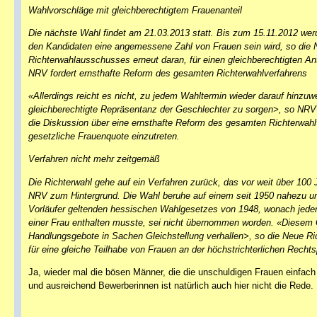
Wahlvorschläge mit gleichberechtigtem Frauenanteil
Die nächste Wahl findet am 21.03.2013 statt. Bis zum 15.11.2012 werde
den Kandidaten eine angemessene Zahl von Frauen sein wird, so die Ne
Richterwahlausschusses erneut daran, für einen gleichberechtigten An
NRV fordert ernsthafte Reform des gesamten Richterwahlverfahrens
«Allerdings reicht es nicht, zu jedem Wahltermin wieder darauf hinzuwe
gleichberechtigte Repräsentanz der Geschlechter zu sorgen>, so NR
die Diskussion über eine ernsthafte Reform des gesamten Richterwahl
gesetzliche Frauenquote einzutreten.
Verfahren nicht mehr zeitgemäß
Die Richterwahl gehe auf ein Verfahren zurück, das vor weit über 100 J
NRV zum Hintergrund. Die Wahl beruhe auf einem seit 1950 nahezu un
Vorläufer geltenden hessischen Wahlgesetzes von 1948, wonach jede
einer Frau enthalten musste, sei nicht übernommen worden. «Diesem Ge
Handlungsgebote in Sachen Gleichstellung verhallen>, so die Neue R
für eine gleiche Teilhabe von Frauen an der höchstrichterlichen Recht
Ja, wieder mal die bösen Männer, die die unschuldigen Frauen einfach 
und ausreichend Bewerberinnen ist natürlich auch hier nicht die Rede.