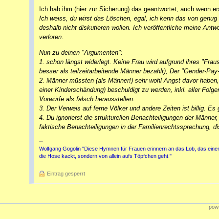
Ich hab ihm (hier zur Sicherung) das geantwortet, auch wenn er
Ich weiss, du wirst das Löschen, egal, ich kenn das von genug
deshalb nicht diskutieren wollen. Ich veröffentliche meine Antwo
verloren.
Nun zu deinen "Argumenten":
1. schon längst widerlegt. Keine Frau wird aufgrund ihres "Fraus
besser als teilzeitarbeitende Männer bezahlt), Der "Gender-Pay
2. Männer müssten (als Männer!) sehr wohl Angst davor haben, 
einer Kinderschändung) beschuldigt zu werden, inkl. aller Folgen
Vorwürfe als falsch herausstellen.
3. Der Verweis auf ferne Völker und andere Zeiten ist billig. E
4. Du ignorierst die strukturellen Benachteiligungen der Männer
faktische Benachteiligungen in der Familienrechtssprechung, di
--
Wolfgang Gogolin "Diese Hymnen für Frauen erinnern an das Lob, das einem vi
die Hose kackt, sondern von allein aufs Töpfchen geht."
Eintrag gesperrt
powe