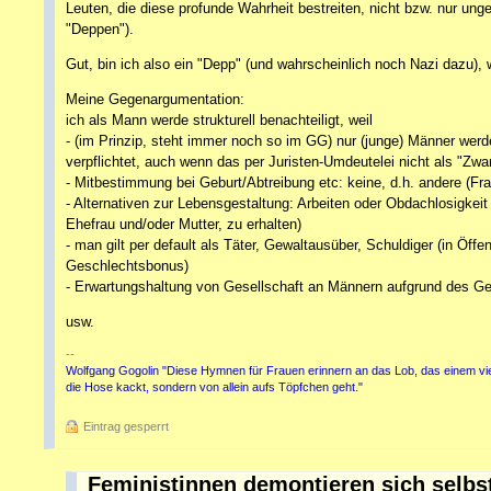
Leuten, die diese profunde Wahrheit bestreiten, nicht bzw. nur unger
"Deppen").
Gut, bin ich also ein "Depp" (und wahrscheinlich noch Nazi dazu), w
Meine Gegenargumentation:
ich als Mann werde strukturell benachteiligt, weil
- (im Prinzip, steht immer noch so im GG) nur (junge) Männer wer
verpflichtet, auch wenn das per Juristen-Umdeutelei nicht als "Zwa
- Mitbestimmung bei Geburt/Abtreibung etc: keine, d.h. andere (F
- Alternativen zur Lebensgestaltung: Arbeiten oder Obdachlosigkeit
Ehefrau und/oder Mutter, zu erhalten)
- man gilt per default als Täter, Gewaltausüber, Schuldiger (in Öf
Geschlechtsbonus)
- Erwartungshaltung von Gesellschaft an Männern aufgrund des Ges
usw.
--
Wolfgang Gogolin "Diese Hymnen für Frauen erinnern an das Lob, das einem vierjä
die Hose kackt, sondern von allein aufs Töpfchen geht."
Eintrag gesperrt
Feministinnen demontieren sich selbs