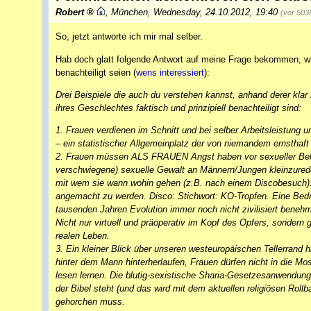
Robert
,
München
,
Wednesday, 24.10.2012, 19:40
(vor 503
So, jetzt antworte ich mir mal selber.
Hab doch glatt folgende Antwort auf meine Frage bekommen, wi
benachteiligt seien (
wens interessiert
):
Drei Beispiele die auch du verstehen kannst, anhand derer kl
ihres Geschlechtes faktisch und prinzipiell benachteiligt sind:
1. Frauen verdienen im Schnitt und bei selber Arbeitsleistung 
– ein statistischer Allgemeinplatz der von niemandem ernsthaft 
2. Frauen müssen ALS FRAUEN Angst haben vor sexueller Beläs
verschwiegene) sexuelle Gewalt an Männern/Jungen kleinzureden
mit wem sie wann wohin gehen (z.B. nach einem Discobesuch)
angemacht zu werden. Disco: Stichwort: KO-Tropfen. Eine Bedr
tausenden Jahren Evolution immer noch nicht zivilisiert benehm
Nicht nur virtuell und präoperativ im Kopf des Opfers, sondern 
realen Leben.
3. Ein kleiner Blick über unseren westeuropäischen Tellerrand
hinter dem Mann hinterherlaufen, Frauen dürfen nicht in die M
lesen lernen. Die blutig-sexistische Sharia-Gesetzesanwendung 
der Bibel steht (und das wird mit dem aktuellen religiösen Ro
gehorchen muss.