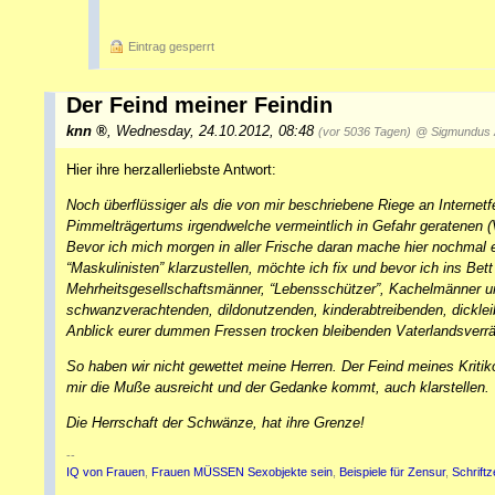
Eintrag gesperrt
Der Feind meiner Feindin
knn
,
Wednesday, 24.10.2012, 08:48
(vor 5036 Tagen)
@ Sigmundus 
Hier ihre herzallerliebste Antwort:
Noch überflüssiger als die von mir beschriebene Riege an Internet
Pimmelträgertums irgendwelche vermeintlich in Gefahr geratenen (
Bevor ich mich morgen in aller Frische daran mache hier nochmal 
“Maskulinisten” klarzustellen, möchte ich fix und bevor ich ins Be
Mehrheitsgesellschaftsmänner, “Lebensschützer”, Kachelmänner und
schwanzverachtenden, dildonutzenden, kinderabtreibenden, dicklei
Anblick eurer dummen Fressen trocken bleibenden Vaterlandsverrä
So haben wir nicht gewettet meine Herren. Der Feind meines Kritik
mir die Muße ausreicht und der Gedanke kommt, auch klarstellen. V
Die Herrschaft der Schwänze, hat ihre Grenze!
--
IQ von Frauen
,
Frauen MÜSSEN Sexobjekte sein
,
Beispiele für Zensur
,
Schrift