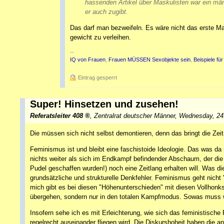
hassenden Artikel über Maskulisten war ein män
er auch zugibt.
Das darf man bezweifeln. Es wäre nicht das erste M
gewicht zu verleihen.
--
IQ von Frauen
,
Frauen MÜSSEN Sexobjekte sein
,
Beispiele fü
Eintrag gesperrt
Super! Hinsetzen und zusehen!
Referatsleiter 408
,
Zentralrat deutscher Männer
,
Wednesday, 24
Die müssen sich nicht selbst demontieren, denn das bringt die Zeit
Feminismus ist und bleibt eine faschistoide Ideologie. Das was da 
nichts weiter als sich im Endkampf befindender Abschaum, der die
Pudel geschaffen wurden!) noch eine Zeitlang erhalten will. Was d
grundsätzliche und strukturelle Denkfehler. Feminismus geht nich
mich gibt es bei diesen "Höhenunterschieden" mit diesen Vollhonk
übergehen, sondern nur in den totalen Kampfmodus. Sowas muss w
Insofern sehe ich es mit Erleichterung, wie sich das feministisch
regelrecht auseinander fliegen wird. Die Diskurshoheit haben die an