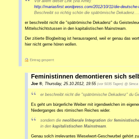
Vor allem dieser Link (via Arne):
http://mariasfirst.wordpress.com/2012/10/11/die-deutsche
Beschreibt so richtig schön die spätrömische Dekadenz...
er beschreibt nicht die "spätrömische Dekadenz" du Geistesleuc
Mittelschichtstussen in den kapitalistischen Mainstream.
Der zitierte Blogbeitrag ist herausragend, weil er genau das wort
hier nicht gerne hören wollen.
Eintrag gesperrt
Feministinnen demontieren sich sel
Joe
,
Thursday, 25.10.2012, 19:55
(vor 5035 Tagen)
@ Simca
er beschreibt nicht die "spätrömische Dekadenz" du Ge
Es geht um bürgerliche Weiber mit irgendwelchen im eigene
Niederganges des römischen Reiches wider.
sondern die
neoliberale Integration
der
feministisch
in den
kapitalistischen Mainstream
.
Genau solch irrelevantes Wieselwort-Geschwurbel gehört zu