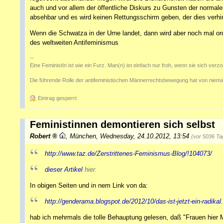
auch und vor allem der öffentliche Diskurs zu Gunsten der norma
absehbar und es wird keinen Rettungsschirm geben, der dies verhi
Wenn die Schwatza in der Urne landet, dann wird aber noch mal ord
des weltweiten Antifeminismus
--
Eine FeministIn ist wie ein Furz. Man(n) ist einfach nur froh, wenn sie sich verz
Die führende Rolle der antifeministischen Männerrechtsbewegung hat von niema
Eintrag gesperrt
Feministinnen demontieren sich selbst
Robert
,
München
,
Wednesday, 24.10.2012, 13:54
(vor 5036 Ta
http://www.taz.de/Zerstrittenes-Feminismus-Blog/!104073/
dieser Artikel
hier.
In obigen Seiten und in nem Link von da:
http://genderama.blogspot.de/2012/10/das-ist-jetzt-ein-radikal
hab ich mehrmals die tolle Behauptung gelesen, daß "Frauen hier M