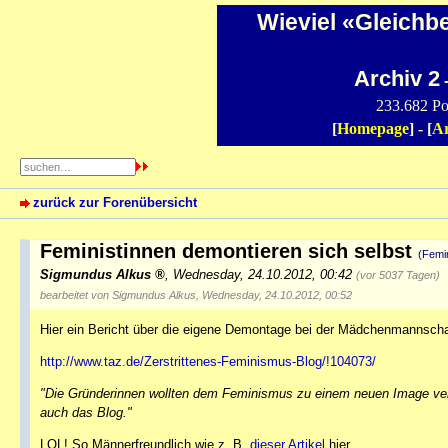
Wieviel «Gleichb
Archiv 2
-
233.682 Po
[
Homepage
] - [
Ar
zurück zur Forenübersicht
Feministinnen demontieren sich selbst
(Femi
Sigmundus Alkus
,
Wednesday, 24.10.2012, 00:42
(vor 5037 Tagen)
bearbeitet von Sigmundus Alkus, Wednesday, 24.10.2012, 00:52
Hier ein Bericht über die eigene Demontage bei der Mädchenmannscha
http://www.taz.de/Zerstrittenes-Feminismus-Blog/!104073/
"Die Gründerinnen wollten dem Feminismus zu einem neuen Image verhe
auch das Blog."
LOL! So Männerfreundlich wie z. B.
dieser Artikel
hier.