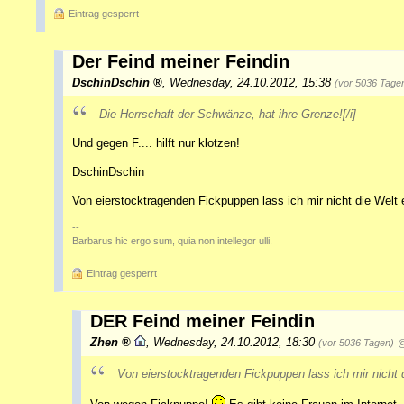
Eintrag gesperrt
Der Feind meiner Feindin
DschinDschin
,
Wednesday, 24.10.2012, 15:38
(vor 5036 Tage
Die Herrschaft der Schwänze, hat ihre Grenze![/i]
Und gegen F.... hilft nur klotzen!
DschinDschin
Von eierstocktragenden Fickpuppen lass ich mir nicht die Welt 
--
Barbarus hic ergo sum, quia non intellegor ulli.
Eintrag gesperrt
DER Feind meiner Feindin
Zhen
,
Wednesday, 24.10.2012, 18:30
(vor 5036 Tagen)
@
Von eierstocktragenden Fickpuppen lass ich mir nicht d