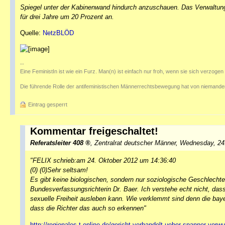
Spiegel unter der Kabinenwand hindurch anzuschauen. Das Verwaltung
für drei Jahre um 20 Prozent an.
Quelle:
NetzBLÖD
--
Eine FeministIn ist wie ein Furz. Man(n) ist einfach nur froh, wenn sie sich verzogen 
Die führende Rolle der antifeministischen Männerrechtsbewegung hat von niemanden
Eintrag gesperrt
Kommentar freigeschaltet!
Referatsleiter 408
,
Zentralrat deutscher Männer
,
Wednesday, 24
"FELIX schrieb:am 24. Oktober 2012 um 14:36:40
(0) (0)Sehr seltsam!
Es gibt keine biologischen, sondern nur soziologische Geschlecht
Bundesverfassungsrichterin Dr. Baer. Ich verstehe echt nicht, dass 
sexuelle Freiheit ausleben kann. Wie verklemmt sind denn die baye
dass die Richter das auch so erkennen"
http://regionales.t-online.de/gericht-verhandelt-ueber-spanner-vor