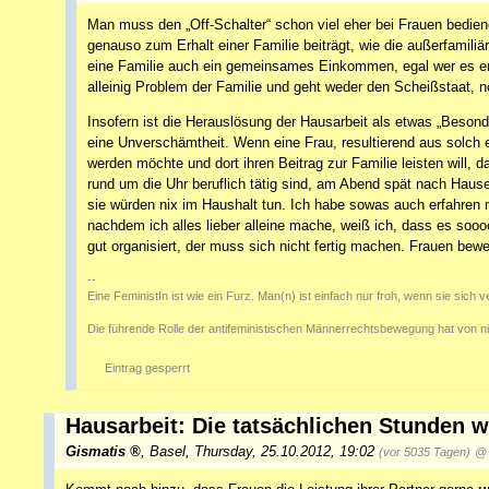
Man muss den „Off-Schalter“ schon viel eher bei Frauen bedienen
genauso zum Erhalt einer Familie beiträgt, wie die außerfamiliär
eine Familie auch ein gemeinsames Einkommen, egal wer es erwirt
alleinig Problem der Familie und geht weder den Scheißstaat, n
Insofern ist die Herauslösung der Hausarbeit als etwas „Beson
eine Unverschämtheit. Wenn eine Frau, resultierend aus solch ei
werden möchte und dort ihren Beitrag zur Familie leisten will, 
rund um die Uhr beruflich tätig sind, am Abend spät nach Ha
sie würden nix im Haushalt tun. Ich habe sowas auch erfahren
nachdem ich alles lieber alleine mache, weiß ich, dass es sooo
gut organisiert, der muss sich nicht fertig machen. Frauen bew
--
Eine FeministIn ist wie ein Furz. Man(n) ist einfach nur froh, wenn sie sich 
Die führende Rolle der antifeministischen Männerrechtsbewegung hat von n
Eintrag gesperrt
Hausarbeit: Die tatsächlichen Stunden 
Gismatis
,
Basel
,
Thursday, 25.10.2012, 19:02
(vor 5035 Tagen)
@ 