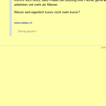
Kommt noch hinzu, dass Frauen die Leistung ihrer Partner gerne
u
arbeiteten viel mehr als Männer.
Warum wird eigentlich kursiv nicht mehr
kursiv?
--
www.subitas.ch
Eintrag gesperrt
powe