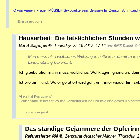
--
IQ von Frauen
,
Frauen MÜSSEN Sexobjekte sein
,
Beispiele für Zensur
,
Schriftzeic
Eintrag gesperrt
Hausarbeit: Die tatsächlichen Stunden 
Borat Sagdijev
,
Thursday, 25.10.2012, 17:14
(vor 5035 Tagen)
@ 
Man muss also weibliches Wehklagen halbieren, damit man ei
Einschätzung bekommt.
Ich glaube eher mann muss weibliches Wehklagen ignorieren, dann 
Ist wie ein Hund. Wo er gefüttert wird geht er immer wieder hin, sola
--
Afrika hat Korruption?
Deutschland ist besser, es hat Genderforschung und bald eine gesetzlich garan
Eintrag gesperrt
Das ständige Gejammere der Opferinn
Referatsleiter 408
,
Zentralrat deutscher Männer
,
Thursday, 2