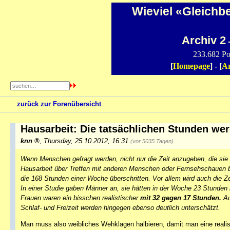
Wieviel «Gleichb
Archiv 2
-
233.682 Po
[
Homepage
] - [
Ar
zurück zur Forenübersicht
Hausarbeit: Die tatsächlichen Stunden we
knn
,
Thursday, 25.10.2012, 16:31
(vor 5035 Tagen)
Wenn Menschen gefragt werden, nicht nur die Zeit anzugeben, die sie g
Hausarbeit über Treffen mit anderen Menschen oder Fernsehschauen b
die 168 Stunden einer Woche überschritten. Vor allem wird auch die Ze
In einer Studie gaben Männer an, sie hätten in der Woche 23 Stunden m
Frauen waren ein bisschen realistischer
mit 32 gegen 17 Stunden.
Au
Schlaf- und Freizeit werden hingegen ebenso deutlich unterschätzt.
Man muss also weibliches Wehklagen halbieren, damit man eine real