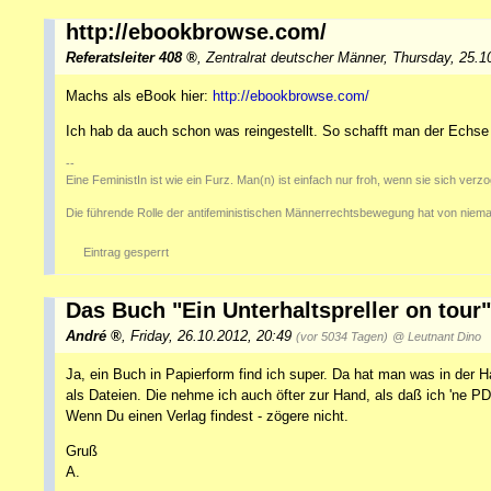
http://ebookbrowse.com/
Referatsleiter 408
,
Zentralrat deutscher Männer
,
Thursday, 25.1
Machs als eBook hier:
http://ebookbrowse.com/
Ich hab da auch schon was reingestellt. So schafft man der Echse
--
Eine FeministIn ist wie ein Furz. Man(n) ist einfach nur froh, wenn sie sich verz
Die führende Rolle der antifeministischen Männerrechtsbewegung hat von niema
Eintrag gesperrt
Das Buch "Ein Unterhaltspreller on tour"
André
,
Friday, 26.10.2012, 20:49
(vor 5034 Tagen)
@ Leutnant Dino
Ja, ein Buch in Papierform find ich super. Da hat man was in der Ha
als Dateien. Die nehme ich auch öfter zur Hand, als daß ich 'ne PD
Wenn Du einen Verlag findest - zögere nicht.
Gruß
A.