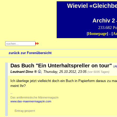
Wieviel «Gleichb
Archiv 2
-
233.682 Po
[
Homepage
] - [
Ar
zurück zur Forenübersicht
Das Buch "Ein Unterhaltspreller on tour"
(A
Leutnant Dino
,
Thursday, 25.10.2012, 23:05
(vor 5035 Tagen)
Ich überlege jetzt vielleicht doch ein Buch in Papierform daraus zu m
meint Ihr?
--
Das antifeministische Männermagazin
www.das-maennermagazin.com
Eintrag gesperrt