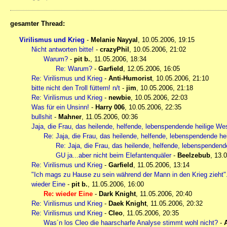
gesamter Thread:
Virilismus und Krieg
-
Melanie Nayyal
,
10.05.2006, 19:15
Nicht antworten bitte!
-
crazyPhil
,
10.05.2006, 21:02
Warum?
-
pit b.
,
11.05.2006, 18:34
Re: Warum?
-
Garfield
,
12.05.2006, 16:05
Re: Virilismus und Krieg
-
Anti-Humorist
,
10.05.2006, 21:10
bitte nicht den Troll füttern! n/t
-
jim
,
10.05.2006, 21:18
Re: Virilismus und Krieg
-
newbie
,
10.05.2006, 22:03
Was für ein Unsinn!
-
Harry 006
,
10.05.2006, 22:35
bullshit
-
Mahner
,
11.05.2006, 00:36
Jaja, die Frau, das heilende, helfende, lebenspendende heilige W
Re: Jaja, die Frau, das heilende, helfende, lebenspendende h
Re: Jaja, die Frau, das heilende, helfende, lebenspenden
GU ja...aber nicht beim Elefantenquäler
-
Beelzebub
,
13.0
Re: Virilismus und Krieg
-
Garfield
,
11.05.2006, 13:14
"Ich mags zu Hause zu sein während der Mann in den Krieg zieht".
wieder Eine
-
pit b.
,
11.05.2006, 16:00
Re: wieder Eine
-
Dark Knight
,
11.05.2006, 20:40
Re: Virilismus und Krieg
-
Daek Knight
,
11.05.2006, 20:32
Re: Virilismus und Krieg
-
Cleo
,
11.05.2006, 20:35
Was´n los Cleo die haarscharfe Analyse stimmt wohl nicht?
-