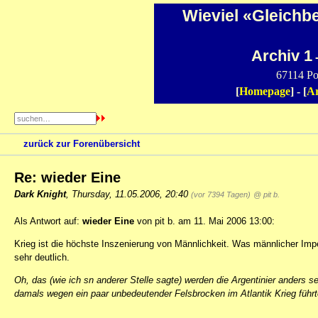
Wieviel «Gleichb
Archiv 1
-
67114 Po
[
Homepage
] - [
Ar
zurück zur Forenübersicht
Re: wieder Eine
Dark Knight
,
Thursday, 11.05.2006, 20:40
(vor 7394 Tagen)
@ pit b.
Als Antwort auf:
wieder Eine
von pit b. am 11. Mai 2006 13:00:
Krieg ist die höchste Inszenierung von Männlichkeit. Was männlicher Impe
sehr deutlich.
Oh, das (wie ich sn anderer Stelle sagte) werden die Argentinier anders
damals wegen ein paar unbedeutender Felsbrocken im Atlantik Krieg führte
_____