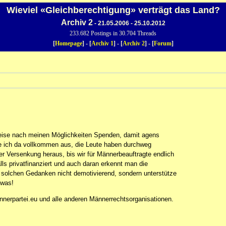
Wieviel «Gleichberechtigung» verträgt das Land?
Archiv 2
- 21.05.2006 - 25.10.2012
233.682 Postings in 30.704 Threads
[
Homepage
] - [
Archiv 1
] - [
Archiv 2
] - [
Forum
]
rweise nach meinen Möglichkeiten Spenden, damit agens
ße ich da vollkommen aus, die Leute haben durchweg
er Versenkung heraus, bis wir für Männerbeauftragte endlich
ls privatfinanziert und auch daran erkennt man die
t solchen Gedanken nicht demotivierend, sondern unterstütze
twas!
nerpartei.eu und alle anderen Männerrechtsorganisationen.