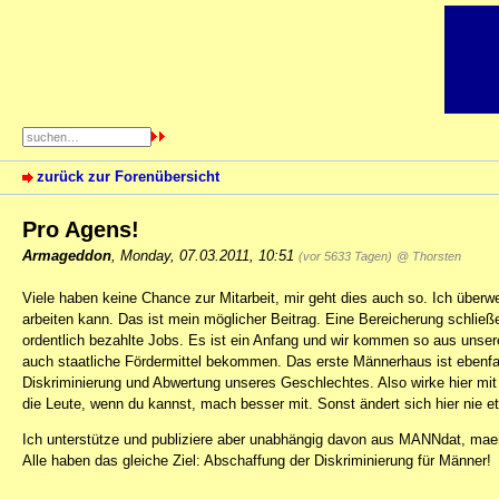
zurück zur Forenübersicht
Pro Agens!
Armageddon
,
Monday, 07.03.2011, 10:51
(vor 5633 Tagen)
@ Thorsten
Viele haben keine Chance zur Mitarbeit, mir geht dies auch so. Ich übe
arbeiten kann. Das ist mein möglicher Beitrag. Eine Bereicherung schlie
ordentlich bezahlte Jobs. Es ist ein Anfang und wir kommen so aus unser
auch staatliche Fördermittel bekommen. Das erste Männerhaus ist ebenfal
Diskriminierung und Abwertung unseres Geschlechtes. Also wirke hier mi
die Leute, wenn du kannst, mach besser mit. Sonst ändert sich hier nie e
Ich unterstütze und publiziere aber unabhängig davon aus MANNdat, maen
Alle haben das gleiche Ziel: Abschaffung der Diskriminierung für Männer!