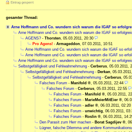
Eintrag gesperrt
gesamter Thread:
Arne Hoffmann und Co. wundern sich warum die IGAF so erfolgrei
Arne Hoffmann und Co. wundern sich warum die IGAF so erfolgreic
AGENS?
-
Thorsten
,
05.03.2011, 20:30
Pro Agens!
-
Armageddon
,
07.03.2011, 10:51
Arne Hoffmann und Co. wundern sich warum die IGAF so erfolg
Arne Hoffmann und Co. wundern sich warum die IGAF so erfolg
Arne Hoffmann und Co. wundern sich warum die IGAF so erfolgreic
Selbstgefälligkeit und Fehlwahrnehmung
-
Cerberus
,
05.03.2011, 
Selbstgefälligkeit und Fehlwahrnehmung
-
Derkan
,
05.03.2011
Selbstgefälligkeit und Fehlwahrnehmung
-
Cerberus
,
05.0
Falsches Forum
-
Manifold
,
05.03.2011, 22:44
Falsches Forum
-
Cerberus
,
05.03.2011, 22:55
Falsches Forum
-
Manifold
,
05.03.2011, 2
Falsches Forum
-
MarieMeierMitEier
,
06.0
Falsches Forum
-
adler
,
06.03.2011, 02:20
Falsches Forum
-
unwichtig
,
06.03.2011, 03:
Falsches Forum
-
Roslin
,
06.03.2011, 14:2
Den Parasit zum Herr machen
-
Borat Sagdijev
,
06
Lügner, falsche Dilemma und andere Kommunikationsg