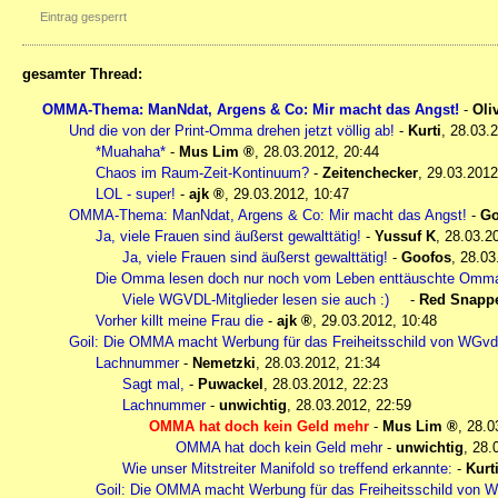
Eintrag gesperrt
gesamter Thread:
OMMA-Thema: ManNdat, Argens & Co: Mir macht das Angst!
-
Oli
Und die von der Print-Omma drehen jetzt völlig ab!
-
Kurti
,
28.03.2
*Muahaha*
-
Mus Lim
,
28.03.2012, 20:44
Chaos im Raum-Zeit-Kontinuum?
-
Zeitenchecker
,
29.03.2012
LOL - super!
-
ajk
,
29.03.2012, 10:47
OMMA-Thema: ManNdat, Argens & Co: Mir macht das Angst!
-
Go
Ja, viele Frauen sind äußerst gewalttätig!
-
Yussuf K
,
28.03.2
Ja, viele Frauen sind äußerst gewalttätig!
-
Goofos
,
28.03
Die Omma lesen doch nur noch vom Leben enttäuschte Ommas... 
Viele WGVDL-Mitglieder lesen sie auch :)
-
Red Snapp
Vorher killt meine Frau die
-
ajk
,
29.03.2012, 10:48
Goil: Die OMMA macht Werbung für das Freiheitsschild von WGv
Lachnummer
-
Nemetzki
,
28.03.2012, 21:34
Sagt mal,
-
Puwackel
,
28.03.2012, 22:23
Lachnummer
-
unwichtig
,
28.03.2012, 22:59
OMMA hat doch kein Geld mehr
-
Mus Lim
,
28.0
OMMA hat doch kein Geld mehr
-
unwichtig
,
28.
Wie unser Mitstreiter Manifold so treffend erkannte:
-
Kurt
Goil: Die OMMA macht Werbung für das Freiheitsschild von 