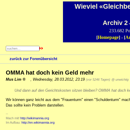
Wieviel «Gleichb
Archiv 2
-
233.682 Po
[
Homepage
] - [
Ar
zurück zur Forenübersicht
OMMA hat doch kein Geld mehr
Mus Lim
,
Wednesday, 28.03.2012, 23:19
(vor 5246 Tagen)
@ unwichtig
Und dann auf den Gerichtskosten sitzen bleiben? OMMA hat doch kei
Wir können ganz leicht aus dem "Frauenturm" einen "Schuldenturm" mac
Das sollte kein Problem darstellen.
--
Mach mit!
http://wikimannia.org
Im Aufbau:
http://en.wikimannia.org