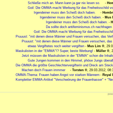
Schließe mich an. Mann kann ja gar nix lesen so.
-
Ho
Goil: Die OMMA macht Werbung für das Freiheitsschild 
Irgendeiner muss den Scheiß doch haben.
-
Hombr
Irgendeiner muss den Scheiß doch haben.
-
Mus 
Irgendeiner muss den Scheiß doch haben.
-
H
Da sollte doch antifeminismus.ch nachfragen
Goil: Die OMMA macht Werbung für das Freiheitssch
Pruuust: "mit denen diese Männer und Frauen versuchen, das Verhä
Pruuust: "mit denen diese Männer und Frauen versuchen, das 
etwas Vergiftetes noch weiter vergiften
-
Mus Lim
,
29.0
Maskulisten in der "EMMA"!? Super, beste Werbung!
-
Müller
,
Jetzt müssen die Maskulisten in der "EMMA" schon die Inhalte 
Gute Jungen kommen in den Himmel, phöse Jungs überall
Die OMMA die größte Geschlechtervergifterin und Dreck am Stecke
Machen doch Frauen immmer
-
Torsten
,
29.03.2012, 08:
OMMA-Thema: Frauen haben Angst vor starken Männern
-
Royal 
Kompletter EMMA-Artikel "Verschwörung der Frauenhasser" + "Neu
powe